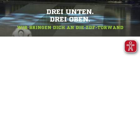
DREI UNTEN.
DREI OBEN.
WIR BRINGEN DICH AN DIE ZDF-TORWAND