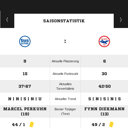
SAISONSTATISTIK
:
9
6
Aktuelle Platzierung
15
30
Aktuelle Punktzahl
Aktuelles
37:67
42:50
Torverhältnis
N | N | S | N | U
S | N | S | N | S
Aktueller Trend
MARCEL PERKUHN
FYNN DIEKMANN
Bester Torjäger
(19)
(Tore)
(13)
44 / 1
49 / 2