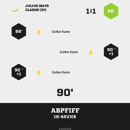
 
:


 
86’
88’
Gelbe Karte
90 ’
Gelbe Karte
+1
90 ’
Gelbe Karte
+1
90'
ABPFIFF
16:45UHR
ANZEIGE