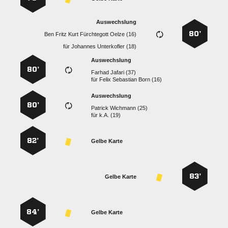
Auswechslung
80’
     
für
  
Auswechslung
80’
  
für
   
Auswechslung
80’
  
für
k.A. (19)
82’
Gelbe Karte
83’
Gelbe Karte
84’
Gelbe Karte