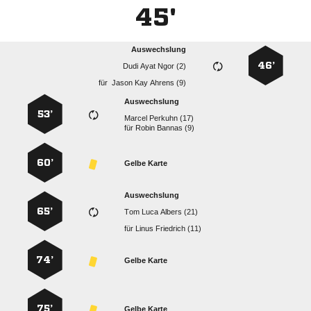
45'
Auswechslung
46’
   
für
   
Auswechslung
53’
  
für
  
60’
Gelbe Karte
Auswechslung
65’
   
für
  
74’
Gelbe Karte
75’
Gelbe Karte