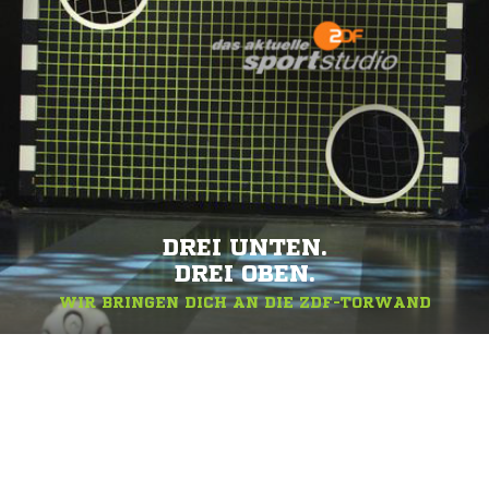
DREI UNTEN.
DREI OBEN.
WIR BRINGEN DICH AN DIE ZDF-TORWAND