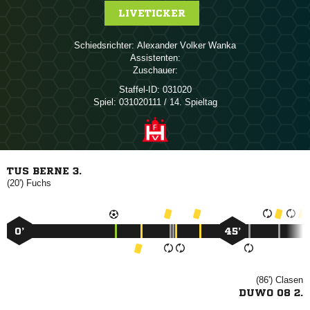
LIVETICKER
Schiedsrichter:
  
Assistenten:
Zuschauer:
Staffel-ID:
031020
Spiel:
031020111 / 14. Spieltag
TUS BERNE 3.
(20')

0’
45’
(86')

DUWO 08 2.