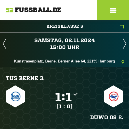
FUSSBALL.DE
KREISKLASSE 5
 
 
Kunstrasenplatz, Berne, Berner Allee 64, 22159 Hamburg
TUS BERNE 3.

:

[1 : 0]
DUWO 08 2.