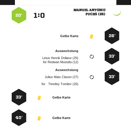
 
:


 
20’
26’
Gelbe Karte
Auswechslung
33’
   
für
  
Auswechslung
33’
   
für
  
33’
Gelbe Karte
40’
Gelbe Karte