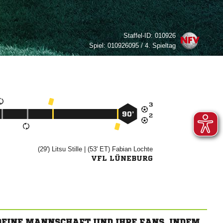
Staffel-ID:
010926
Spiel:
010926095 / 4. Spieltag

90’

(29')


| (53' ET)


VFL LÜNEBURG
 DEINE MANNSCHAFT UND IHRE FANS, INDEM