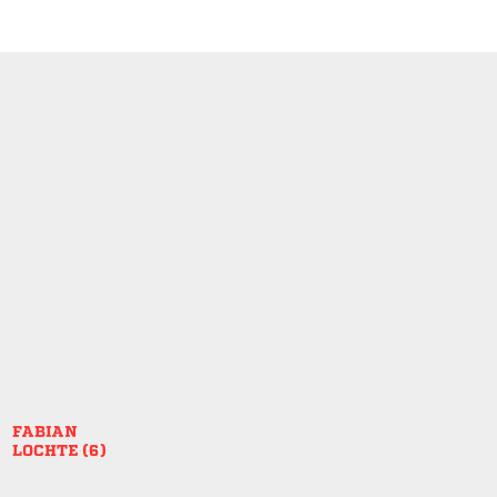

 