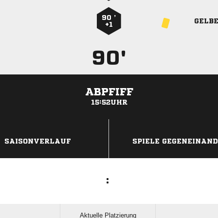
90 ’
GELB
+1
90'
ABPFIFF
15:52UHR
ANZEIGE
SAISONVERLAUF
SPIELE GEGENEINAN
:
Aktuelle Platzierung