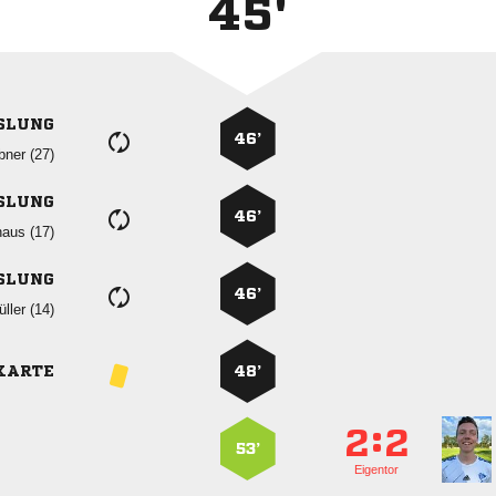
45'
SLUNG
46’
 
SLUNG
46’
 
SLUNG
46’
 
KARTE
48’
:


53’
Eigentor