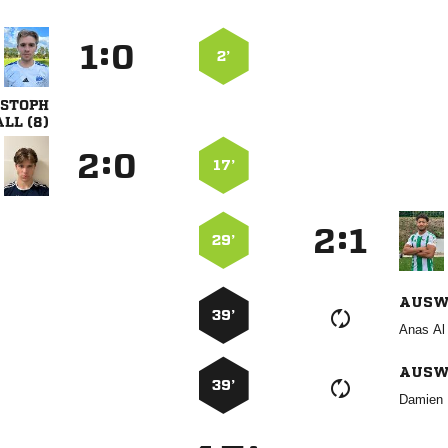
:


2’

 
:


17’
:


29’
AUSW
39’
 
AUSW
39’
 