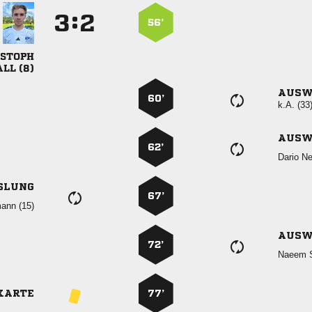
:


56’

 
AUSW
60’
k.A. (33
AUSW
62’
 
SLUNG
67’
 
AUSW
72’
 
KARTE
77’