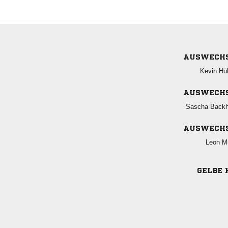
AUSWECH
 
AUSWECH
 
AUSWECH
 
GELBE 