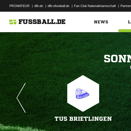
PROMATEUR
|
dfb.de
|
dfb-efootball.de
|
Fan Club Nationalmannschaft
|
Partner
FUSSBALL.DE
NEWS
L

TUS BRIETLINGEN