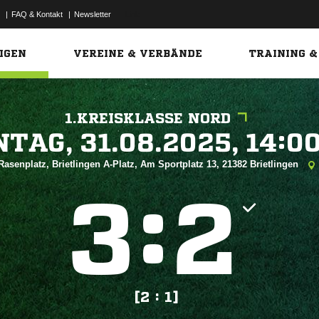
|
FAQ & Kontakt
|
Newsletter
Link
IGEN
VEREINE & VERBÄNDE
TRAINING &
1.KREISKLASSE NORD
 


Rasenplatz, Brietlingen A-Platz, Am Sportplatz 13, 21382 Brietlingen
:


[2 : 1]