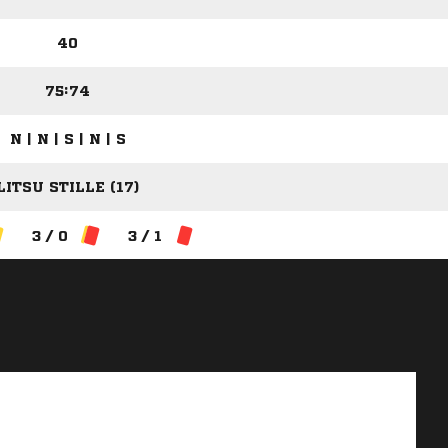
40
75:74
N | N | S | N | S
LITSU STILLE (17)
3 / 0
3 / 1