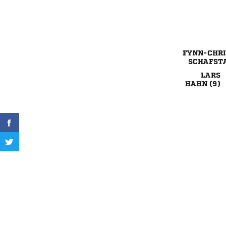



 