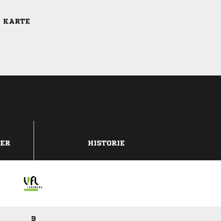
E KARTE
DER
HISTORIE
9