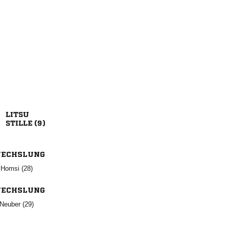

 
ECHSLUNG
  
ECHSLUNG
 