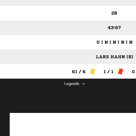
28
43:67
U | N | N | N | N
LARS HAHN (8)
61 / 6
1 / 1
0
Legende