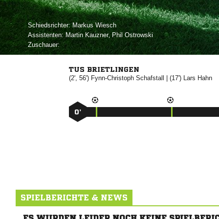
Schiedsrichter:
 
Assistenten:
 
,  
Zuschauer:
TUS BRIETLINGEN
(2', 56')


| (17')


0’
SPIELBERICHTE & NEWS
ES WURDEN LEIDER NOCH KEINE SPIELBERI