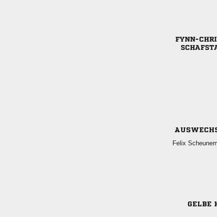


AUSWECH
 
GELBE 