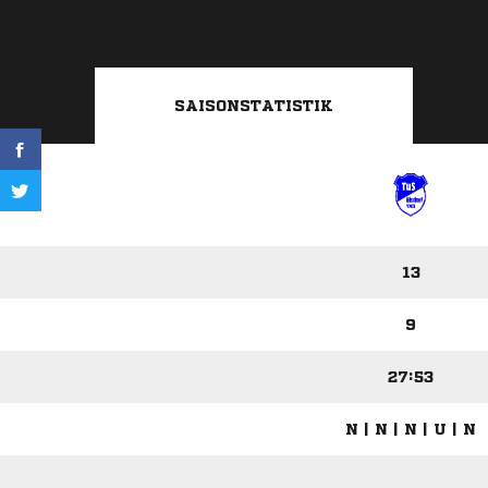
SAISONSTATISTIK
13
9
27:53
N | N | N | U | N