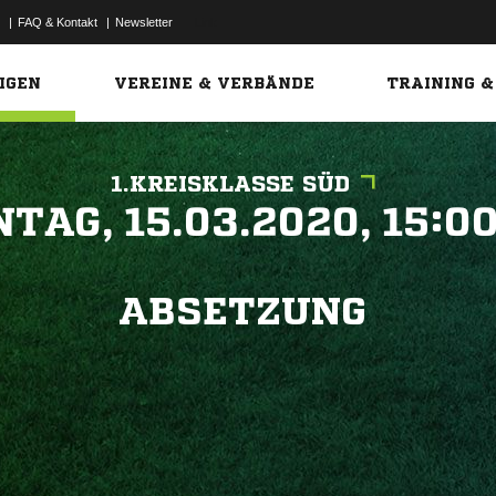
|
FAQ & Kontakt
|
Newsletter
Link
IGEN
VEREINE & VERBÄNDE
TRAINING &
1.KREISKLASSE SÜD
 


ABSETZUNG