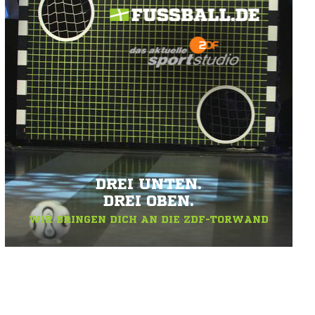
DREI UNTEN.
DREI OBEN.
WIR BRINGEN DICH AN DIE ZDF-TORWAND