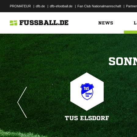
PROMATEUR
|
dfb.de
|
dfb-efootball.de
|
Fan Club Nationalmannschaft
|
Partner
FUSSBALL.DE
NEWS
L

TUS ELSDORF