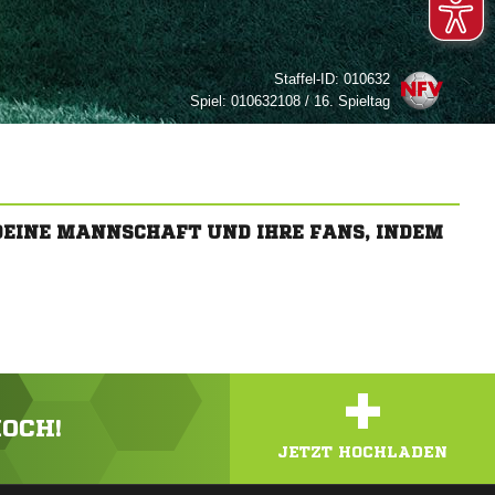
Staffel-ID:
010632
Spiel:
010632108 / 16. Spieltag
 DEINE MANNSCHAFT UND IHRE FANS, INDEM
+
HOCH!
JETZT HOCHLADEN