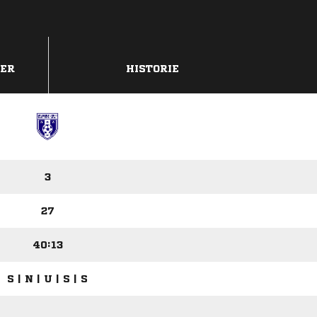
DER
HISTORIE
3
27
40:13
S | N | U | S | S