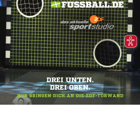
DREI UNTEN.
DREI OBEN.
WIR BRINGEN DICH AN DIE ZDF-TORWAND