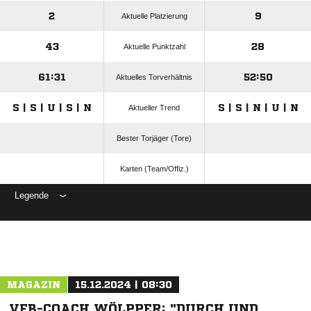
2
9
Aktuelle Platzierung
43
28
Aktuelle Punktzahl
61:31
52:50
Aktuelles Torverhältnis
S | S | U | S | N
S | S | N | U | N
Aktueller Trend
Bester Torjäger (Tore)
Karten (Team/Offiz.)
Legende
ANZEIGE
MAGAZIN
15.12.2024 | 08:30
VFB-COACH WÖLPPER: "DURCH UND