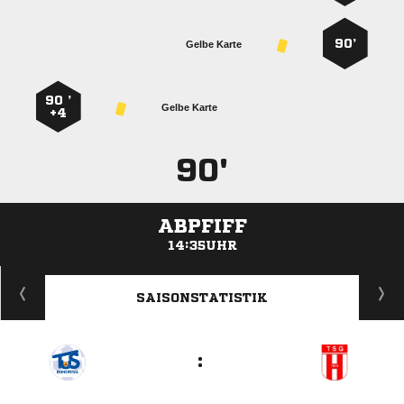
90’
Gelbe Karte
90 ’
Gelbe Karte
+4
90'
ABPFIFF
14:35UHR
ANZEIGE
SAISONSTATISTIK
: