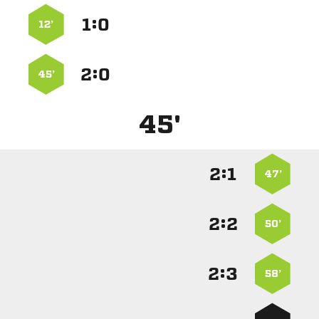
:


12’
:


45’
45'
:


47’
:


50’
:


58’