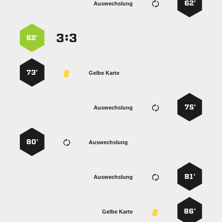
62’
Auswechslung
:


62’
73’
Gelbe Karte
75’
Auswechslung
80’
Auswechslung
81’
Auswechslung
86’
Gelbe Karte