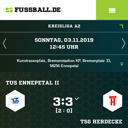
FUSSBALL.DE
KREISLIGA A2
 
 
Kunstrasenplatz, Bremenstadion KP, Bremenplatz 33,
58256 Ennepetal
TUS ENNEPETAL II

:

[2 : 0]
TSG HERDECKE