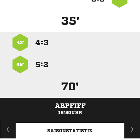
35'
:


42’
:


46’
70'
ABPFIFF
18:50UHR
ANZEIGE
SAISONSTATISTIK