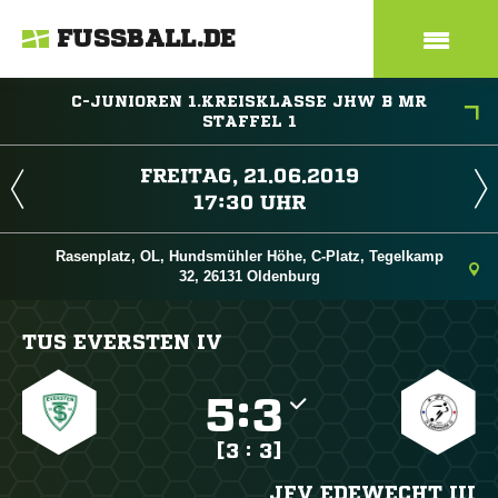
FUSSBALL.DE
C-JUNIOREN 1.KREISKLASSE JHW B MR
STAFFEL 1
 
 
Rasenplatz, OL, Hundsmühler Höhe, C-Platz, Tegelkamp
32, 26131 Oldenburg
TUS EVERSTEN IV

:

[3 : 3]
JFV EDEWECHT III