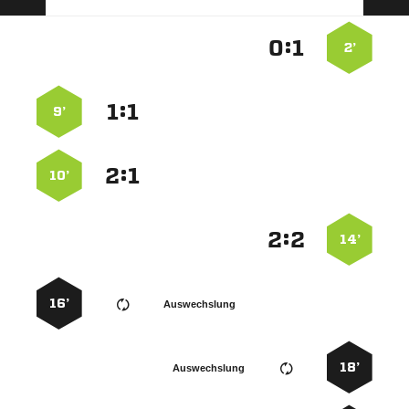
:


2’
:


9’
:


10’
:


14’
16’
Auswechslung
18’
Auswechslung