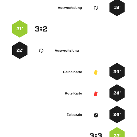
18’
Auswechslung
:


21’
22’
Auswechslung
24’
Gelbe Karte
24’
Rote Karte
24’
Zeitstrafe
:


32’