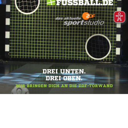
DREI UNTEN.
DREI OBEN.
WIR BRINGEN DICH AN DIE ZDF-TORWAND