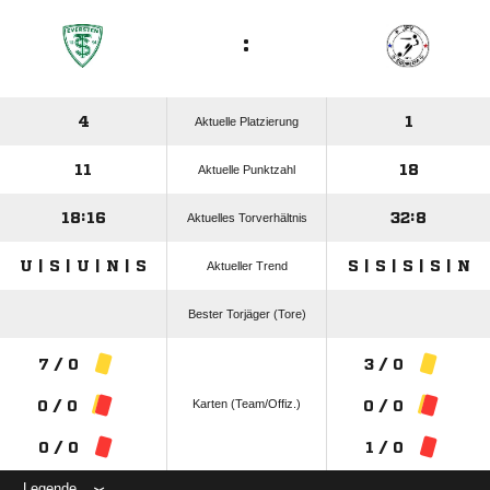
:
4
1
Aktuelle Platzierung
11
18
Aktuelle Punktzahl
18:16
32:8
Aktuelles Torverhältnis
U | S | U | N | S
S | S | S | S | N
Aktueller Trend
Bester Torjäger (Tore)
7 / 0
3 / 0
Karten (Team/Offiz.)
0 / 0
0 / 0
0 / 0
1 / 0
Legende