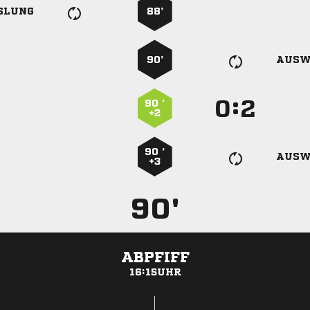
SLUNG
88’
90’
AUSW
:


90 ’
+2
90 ’
AUSW
+3
90'
ABPFIFF
16:15UHR
ANZEIGE