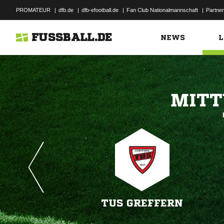
PROMATEUR
|
dfb.de
|
dfb-efootball.de
|
Fan Club Nationalmannschaft
|
Partner
FUSSBALL.DE
NEWS
L

TUS GREFFERN