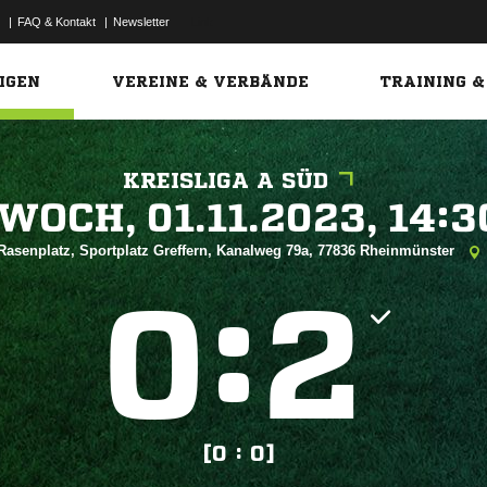
|
FAQ & Kontakt
|
Newsletter
Link
IGEN
VEREINE & VERBÄNDE
TRAINING &
KREISLIGA A SÜD
 


Rasenplatz, Sportplatz Greffern, Kanalweg 79a, 77836 Rheinmünster
:


[0 : 0]