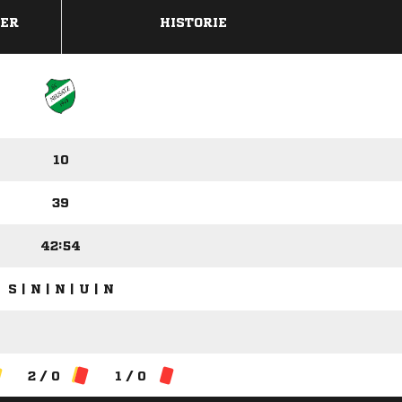
DER
HISTORIE
10
39
42:54
S | N | N | U | N
2 / 0
1 / 0