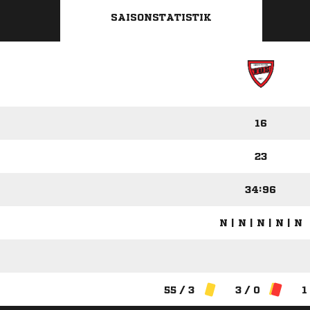
SAISONSTATISTIK
16
23
34:96
N | N | N | N | N
55 / 3
3 / 0
1