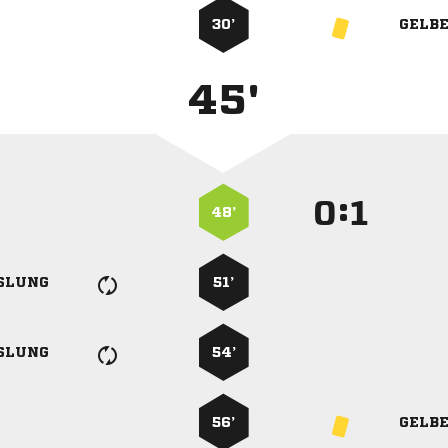
30’
GELB
45'
:


48’
SLUNG
51’
SLUNG
54’
56’
GELB