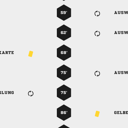
59’
AUSW
62’
AUSW
KARTE
68’
75’
AUSW
SLUNG
75’
86’
GELB