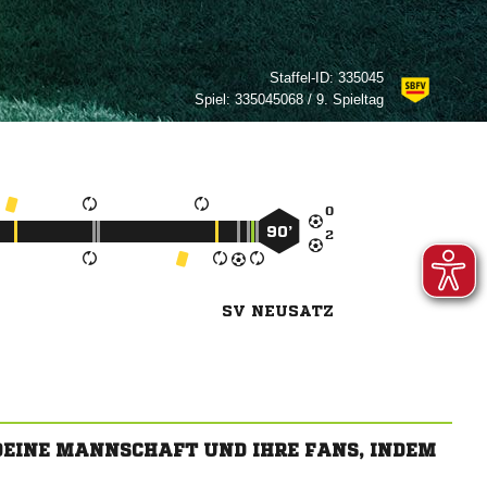
Staffel-ID:
335045
Spiel:
335045068 / 9. Spieltag

90’

SV NEUSATZ
 DEINE MANNSCHAFT UND IHRE FANS, INDEM