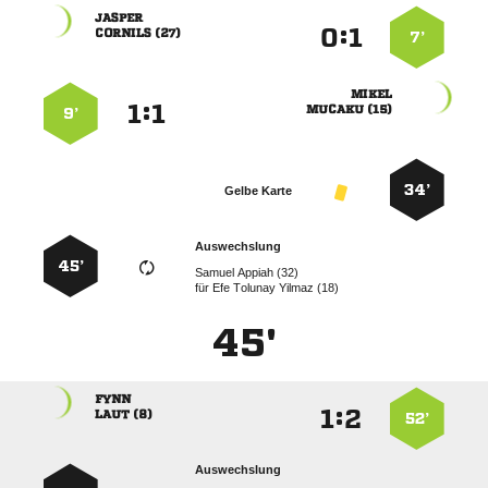

:


 
7’

:


 
9’
34’
Gelbe Karte
Auswechslung
45’
  
für
   
45'

:


 
52’
Auswechslung