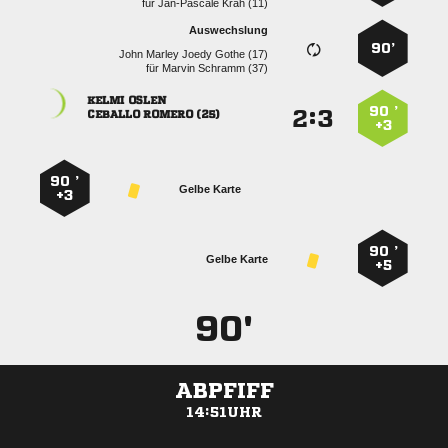
für
  
Auswechslung
90’
    
für
  
 
90 ’
:


  
+3
90 ’
Gelbe Karte
+3
90 ’
Gelbe Karte
+5
90'
ABPFIFF
14:51UHR