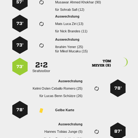
57’
   
für
  
Auswechslung
73’
   
für
  
Auswechslung
73’
  
für
  

:


 
73’
Strafstoßtor
Auswechslung
78’
    
für
   
78’
Gelbe Karte
Auswechslung
87’
   