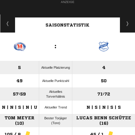
ANZEIGE
SAISONSTATISTIK
:
5
4
Aktuelle Platzierung
49
50
Aktuelle Punktzahl
Aktuelles
57:59
71:72
Torverhältnis
N | N | S | N | U
N | S | N | S | S
Aktueller Trend
TOM MEYER
LUCAS BENN SCHÜTZE
Bester Torjäger
(10)
(Tore)
(16)
105 / 8
45 / 1