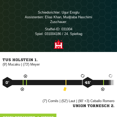
Schiedsrichter:
 
Assistenten:
 
,  
Zuschauer:
Staffel-ID:
031004
Spiel:
031004186 / 24. Spieltag
TUS HOLSTEIN 1.
(9')

| (73')

0’
45’
(7')

| (52')

| (90' +3)
 
UNION TORNESCH 2.