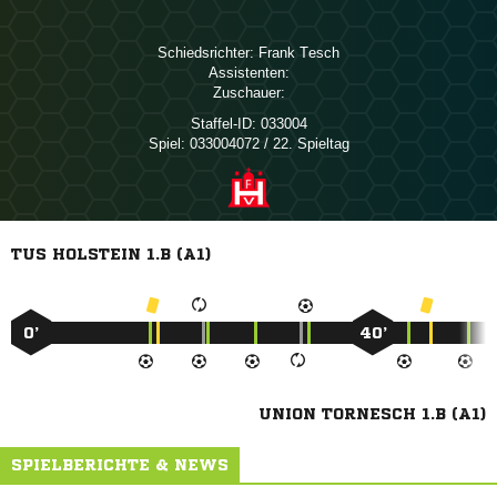
Schiedsrichter:
 
Assistenten:
Zuschauer:
Staffel-ID:
033004
Spiel:
033004072 / 22. Spieltag
TUS HOLSTEIN 1.B (A1)
0’
40’
UNION TORNESCH 1.B (A1)
SPIELBERICHTE & NEWS