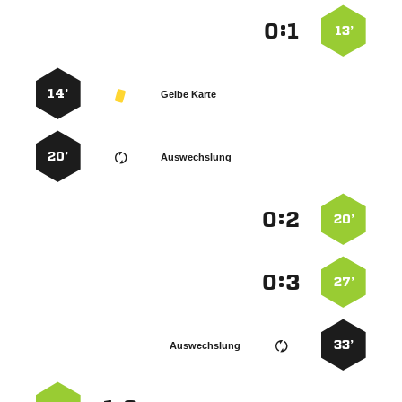
:


13’
14’
Gelbe Karte
20’
Auswechslung
:


20’
:


27’
33’
Auswechslung