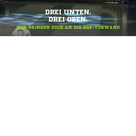
DREI UNTEN.
DREI OBEN.
WIR BRINGEN DICH AN DIE ZDF-TORWAND