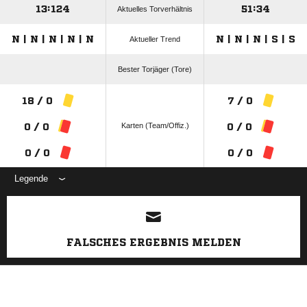
13:124
51:34
Aktuelles Torverhältnis
N | N | N | N | N
N | N | N | S | S
Aktueller Trend
Bester Torjäger (Tore)
18 / 0
7 / 0
Karten (Team/Offiz.)
0 / 0
0 / 0
0 / 0
0 / 0
Legende
ANZEIGE
FALSCHES ERGEBNIS MELDEN