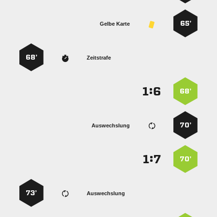
65’
Gelbe Karte
68’
Zeitstrafe
:


68’
70’
Auswechslung
:


70’
73’
Auswechslung