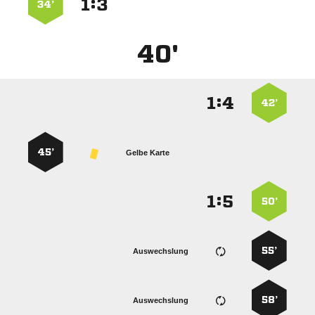
:


34’
40'
:


42’
45’
Gelbe Karte
:


50’
55’
Auswechslung
58’
Auswechslung