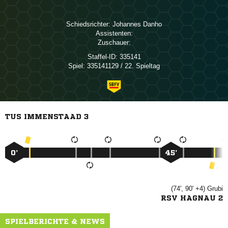
Schiedsrichter:
 
Assistenten:
Zuschauer:
Staffel-ID:
335141
Spiel:
335141129 / 22. Spieltag
TUS IMMENSTAAD 3
0’
45’
(74', 90' +4)

RSV HAGNAU 2
SPIELBERICHTE & NEWS