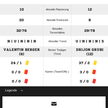
10
12
Aktuelle Platzierung
20
8
Aktuelle Punktzahl
Aktuelles
32:76
29:78
Torverhältnis
N | U | N | N | N
U | N | N | N | S
Aktueller Trend
VALENTIN BERGER
DRIJON GRUBI
Bester Torjäger
(6)
(Tore)
(12)
24 / 1
37 / 2
Karten (Team/Offiz.)
0 / 0
3 / 0
0 / 0
0 / 0
Legende
ANZEIGE