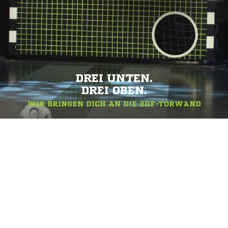
DREI UNTEN.
DREI OBEN.
WIR BRINGEN DICH AN DIE ZDF-TORWAND