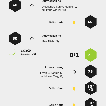
Auswechslung
46’
   
für
  
56’
Gelbe Karte
Auswechslung
60’
  

:


 
74’
Auswechslung
75’
  
für
  
90 ’
Gelbe Karte
+2
90 ’
Gelbe Karte