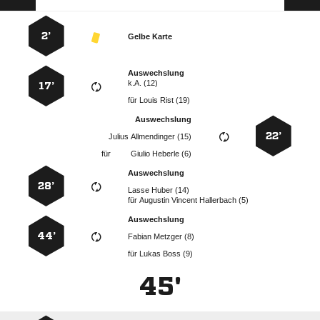
2’
Gelbe Karte
Auswechslung
k.A. (12)
17’
für
  
Auswechslung
22’
  
für
  
Auswechslung
28’
  
für
   
Auswechslung
44’
  
für
  
45'