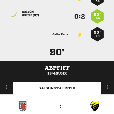
+2

90 ’
:


 
+4
90 ’
Gelbe Karte
+4
90'
ABPFIFF
15:45UHR
ANZEIGE
SAISONSTATISTIK
: