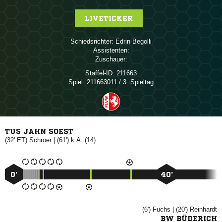
LIVETICKER
Schiedsrichter:
 
Assistenten:
Zuschauer:
Staffel-ID:
211663
Spiel:
211663011 / 3. Spieltag
TUS JAHN SOEST
(32' ET)

| (61') k.A. (14)
0’
40’
(6')

| (20')

BW BÜDERICH