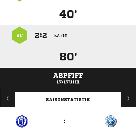
40'
:


61’
k.A. (14)
80'
ABPFIFF
17:17UHR
ANZEIGE
SAISONSTATISTIK
: