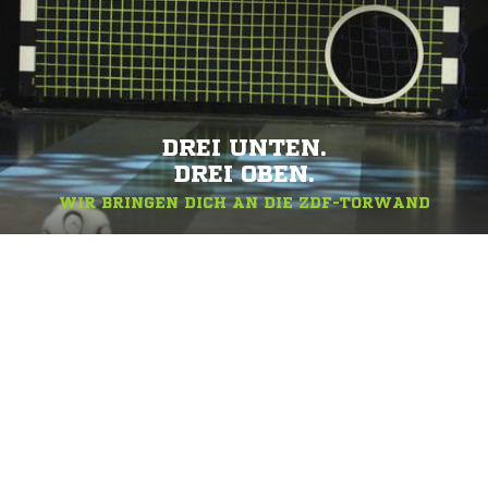
DREI UNTEN.
DREI OBEN.
WIR BRINGEN DICH AN DIE ZDF-TORWAND