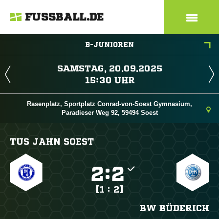
FUSSBALL.DE
B-JUNIOREN
 
 
Rasenplatz, Sportplatz Conrad-von-Soest Gymnasium,
Paradieser Weg 92, 59494 Soest
TUS JAHN SOEST

:

[1 : 2]
BW BÜDERICH