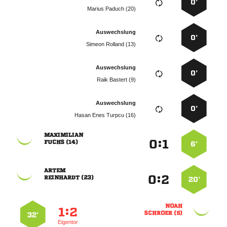
0’
  
Auswechslung
0’
  
Auswechslung
0’
  
Auswechslung
0’
   

:


 
6’

:


 
20’

:


 
32’
Eigentor