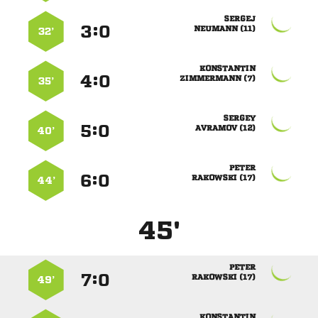

:


 
32’

:


 
35’

:


 
40’

:


 
44’
45'

:


 
49’
