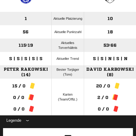
1
10
Aktuelle Platzierung
56
18
Aktuelle Punktzahl
Aktuelles
115:19
53:66
Torverhältnis
S | S | S | S | S
S | S | N | S | N
Aktueller Trend
PETER RAKOWSKI
DAVID KARBOWSKI
Bester Torjäger
(14)
(Tore)
(8)
15 / 0
20 / 0
Karten
0 / 0
2 / 0
(Team/Offiz.)
0 / 0
0 / 0
Legende
ANZEIGE