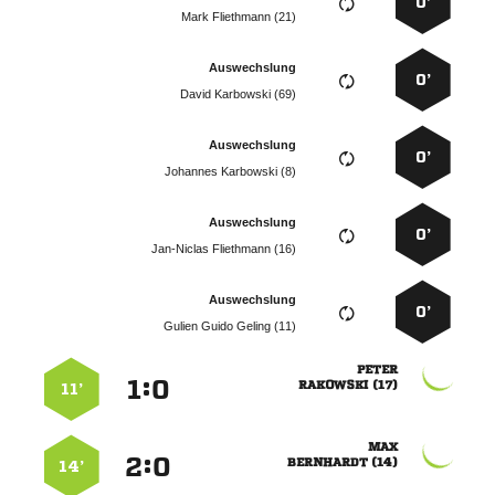
0’
  
Auswechslung
0’
  
Auswechslung
0’
  
Auswechslung
0’
  
Auswechslung
0’
   

:


 
11’

:


 
14’