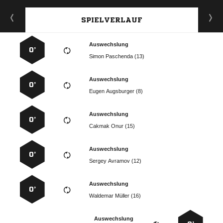
SPIELVERLAUF
Auswechslung
0’
  
Auswechslung
0’
  
Auswechslung
0’
  
Auswechslung
0’
  
Auswechslung
0’
  
Auswechslung