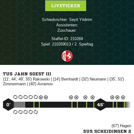
LIVETICKER
Schiedsrichter:
 
Assistenten:
Zuschauer:
Staffel-ID:
210269
Spiel:
210269013 / 2. Spieltag
TUS JAHN SOEST III
(11', 44', 49', 55')

| (14')

| (32')

| (35', 51')

| (40')

0’
45’
(67')

SUS SCHEIDINGEN 2