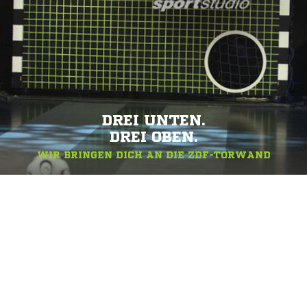
DREI UNTEN.
DREI OBEN.
WIR BRINGEN DICH AN DIE ZDF-TORWAND