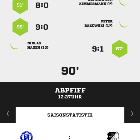
:


 
51’

:


 
55’

:


 
67’
90'
ABPFIFF
12:37UHR
ANZEIGE
SAISONSTATISTIK
: