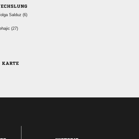
ECHSLUNG
  
 
E KARTE