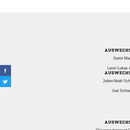
AUSWECH
 
  
AUSWECH
 
 
AUSWECH