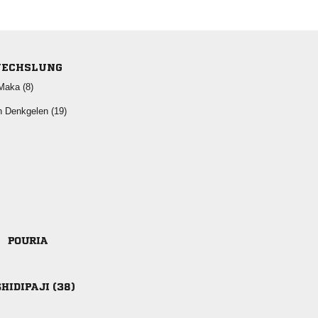
ECHSLUNG
 
  

 