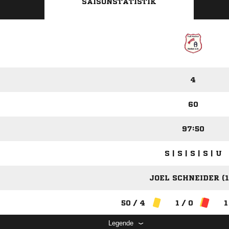
SAISONSTATISTIK
4
60
97:50
S | S | S | S | U
JOEL SCHNEIDER (1
50 / 4
1 / 0
1
Legende