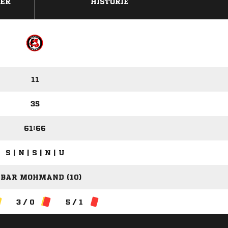
DER
HISTORIE
11
35
61:66
S | N | S | N | U
BAR MOHMAND (10)
3 / 0
5 / 1