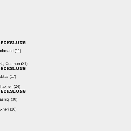
ECHSLUNG
 
  
ECHSLUNG
 
 
ECHSLUNG
 
 