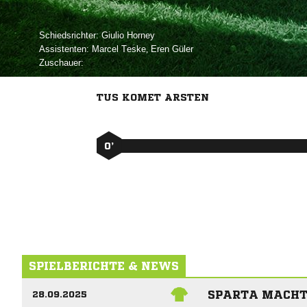
Schiedsrichter:
 
Assistenten:
 
,  
Zuschauer:
TUS KOMET ARSTEN
0’
SPIELBERICHTE & NEWS
SPARTA MACHT
28.09.2025