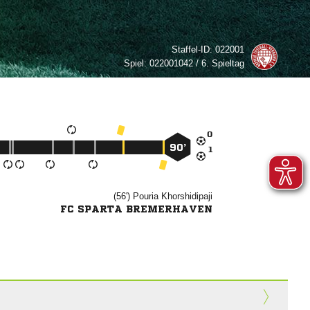
Staffel-ID:
022001
Spiel:
022001042 / 6. Spieltag

90’

(56')


FC SPARTA BREMERHAVEN