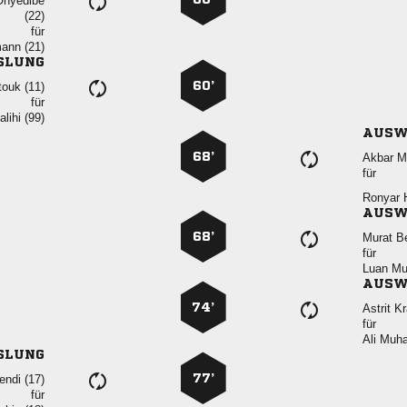


für
 
SLUNG
60’
 
für
 
AUSW
68’
 
für
 
AUSW
68’
 
für
 
AUSW
74’
 
für
 
SLUNG
77’
 
für