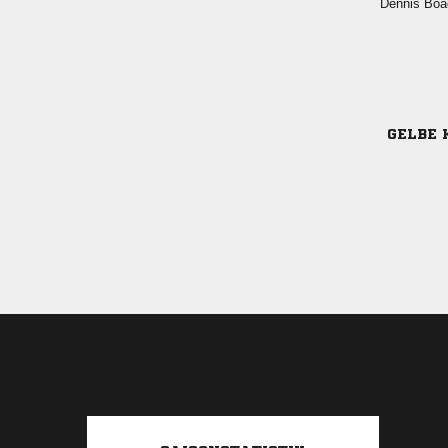
 
GELBE 