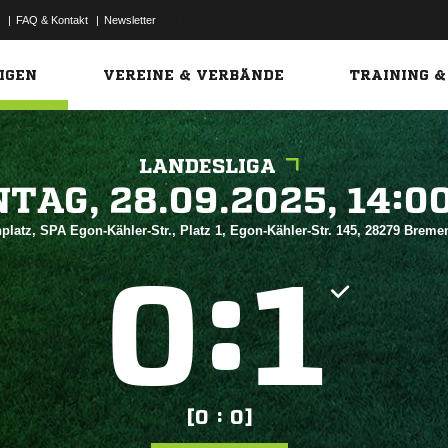
|
FAQ & Kontakt
|
Newsletter
Link
IGEN
VEREINE & VERBÄNDE
TRAINING &
LANDESLIGA
 


platz, SPA Egon-Kähler-Str., Platz 1, Egon-Kähler-Str. 145, 28279 Brem
:


[0 : 0]