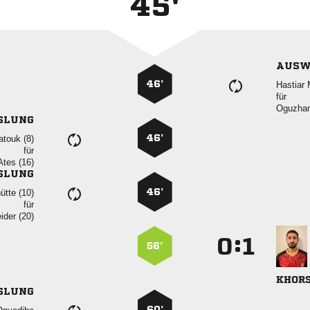
45'
AUSW
46’
 
für

SLUNG
46’
 
für
 
SLUNG
46’
 
für
 
:


56’

SLUNG
60’