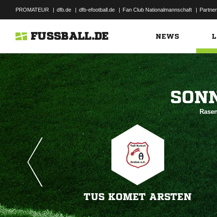
PROMATEUR
|
dfb.de
|
dfb-efootball.de
|
Fan Club Nationalmannschaft
|
Partner
FUSSBALL.DE
NEWS
L

Rasen
TUS KOMET ARSTEN