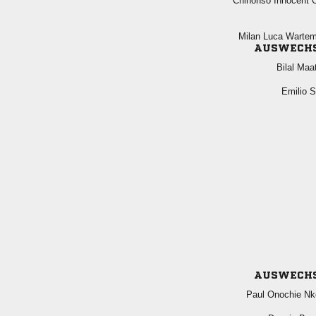
  
  
AUSWECH
 
 
AUSWECH
  