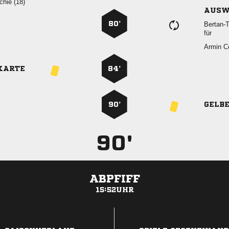
 
AUSW
80’

für
 
KARTE
84’
90’
GELB
90'
ABPFIFF
15:52UHR
ANZEIGE