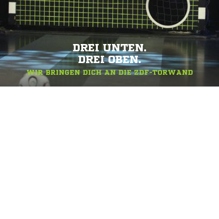
DREI UNTEN.
DREI OBEN.
WIR BRINGEN DICH AN DIE ZDF-TORWAND