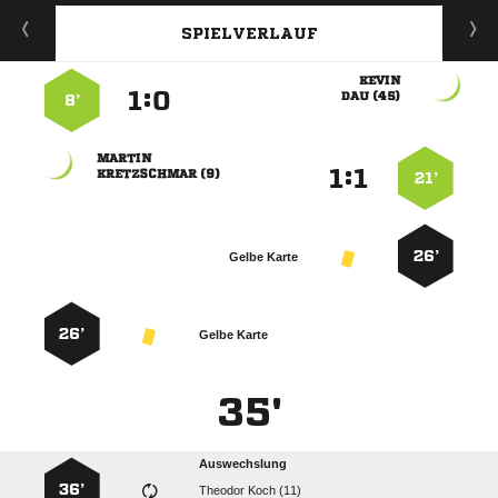
SPIELVERLAUF

:


 
8’

:


 
21’
26’
Gelbe Karte
26’
Gelbe Karte
35'
Auswechslung
36’
  