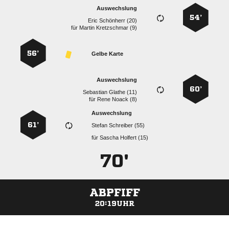
Auswechslung
54’
  
für
  
56’
Gelbe Karte
Auswechslung
60’
  
für
  
Auswechslung
61’
  
für
  
70'
ABPFIFF
20:19UHR
ANZEIGE