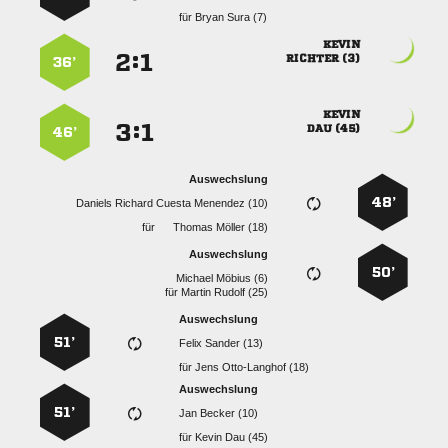
für
  

:


 
36’

:


 
46’
Auswechslung
48’
    
für
  
Auswechslung
50’
  
für
  
Auswechslung
51’
  
für
  
Auswechslung
51’
  
für
  