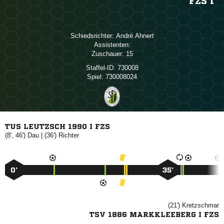
FZS I
Schiedsrichter:
 
Assistenten:
Zuschauer:
15
Staffel-ID:
730008
Spiel:
730008024
TUS LEUTZSCH 1990 I FZS
(8', 46')

| (36')

0’
35’
(21')

TSV 1886 MARKKLEEBERG I FZS