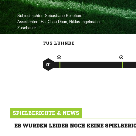
Schiedsrichter:
 
Assistenten:
 
,  
Zuschauer:
TUS LÜHNDE
0’
SPIELBERICHTE & NEWS
ES WURDEN LEIDER NOCH KEINE SPIELBERI