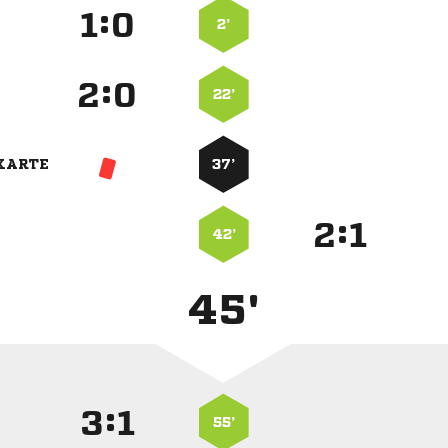
:


2’
:


22’
KARTE
37’
:


42’
45'
:


55’