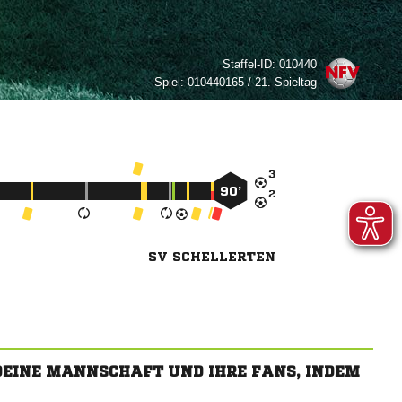
Staffel-ID:
010440
Spiel:
010440165 / 21. Spieltag

90’

SV SCHELLERTEN
 DEINE MANNSCHAFT UND IHRE FANS, INDEM