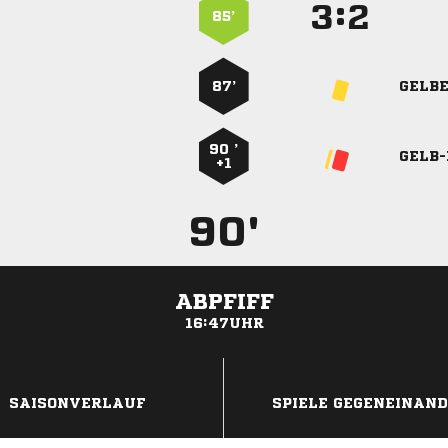
:


85’
87’
GELB
90 ’
GELB
+1
90'
ABPFIFF
16:47UHR
ANZEIGE
SAISONVERLAUF
SPIELE GEGENEINAN