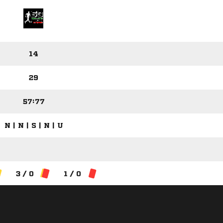
14
29
57:77
N | N | S | N | U
3 / 0
1 / 0