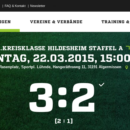
|
FAQ & Kontakt
|
Newsletter
Link
IGEN
VEREINE & VERBÄNDE
TRAINING &
1.KREISKLASSE HILDESHEIM STAFFEL A
 


Rasenplatz, Sportpl. Lühnde, Hangeräthsweg 11, 31191 Algermissen
:


[2 : 1]