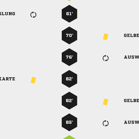
SLUNG
61’
70’
GELB
76’
AUSW
KARTE
82’
82’
GELB
85’
AUSW