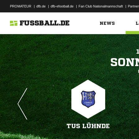
PROMATEUR
|
dfb.de
|
dfb-efootball.de
|
Fan Club Nationalmannschaft
|
Partner
FUSSBALL.DE
NEWS
L

TUS LÜHNDE