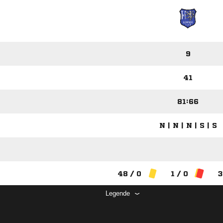
9
41
81:66
N | N | N | S | S
48 / 0
1 / 0
3
Legende