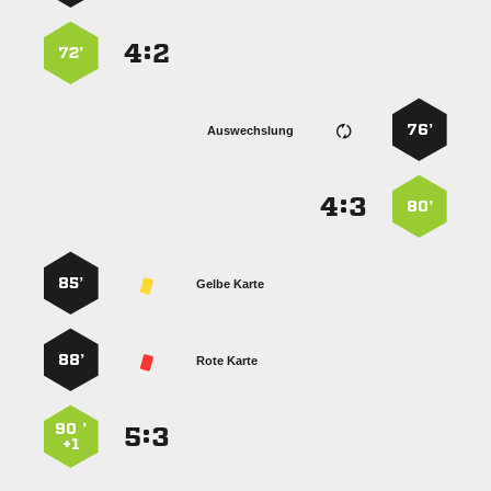
:


72’
76’
Auswechslung
:


80’
85’
Gelbe Karte
88’
Rote Karte
90 ’
:


+1