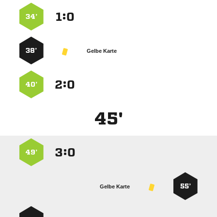
:


34’
38’
Gelbe Karte
:


40’
45'
:


49’
55’
Gelbe Karte