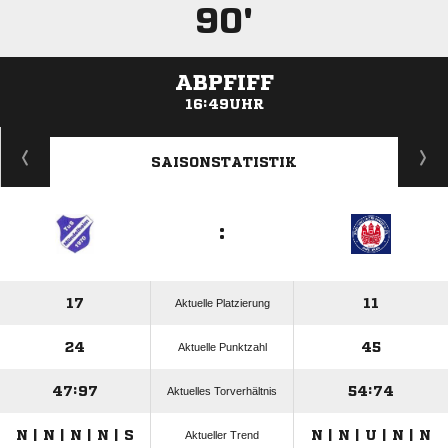
90'
ABPFIFF
16:49UHR
ANZEIGE
SAISONSTATISTIK
:
17
11
Aktuelle Platzierung
24
45
Aktuelle Punktzahl
47:97
54:74
Aktuelles Torverhältnis
N | N | N | N | S
N | N | U | N | N
Aktueller Trend