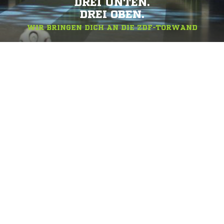
DREI UNTEN.
DREI OBEN.
WIR BRINGEN DICH AN DIE ZDF-TORWAND