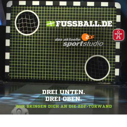
DREI UNTEN.
DREI OBEN.
WIR BRINGEN DICH AN DIE ZDF-TORWAND