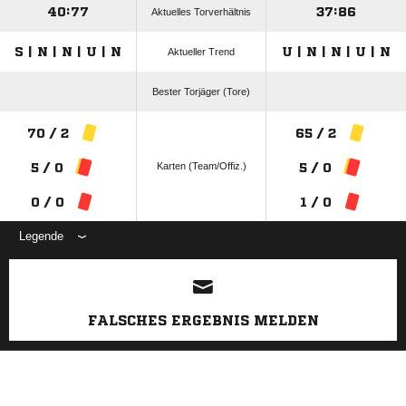
40:77
37:86
Aktuelles Torverhältnis
S | N | N | U | N
U | N | N | U | N
Aktueller Trend
Bester Torjäger (Tore)
70 / 2
65 / 2
Karten (Team/Offiz.)
5 / 0
5 / 0
0 / 0
1 / 0
Legende
ANZEIGE
FALSCHES ERGEBNIS MELDEN