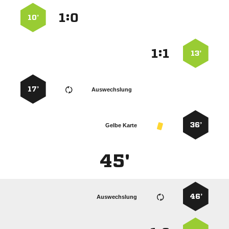
:


10’
:


13’
17’
Auswechslung
36’
Gelbe Karte
45'
46’
Auswechslung