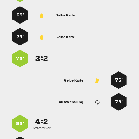
69’
Gelbe Karte
73’
Gelbe Karte
:


74’
76’
Gelbe Karte
79’
Auswechslung
:


84’
Strafstoßtor