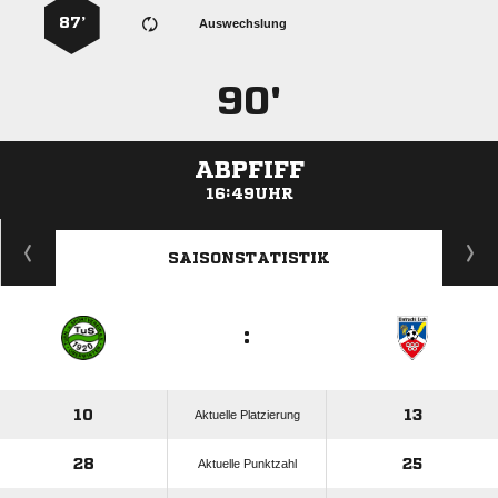
87’
Auswechslung
90'
ABPFIFF
16:49UHR
ANZEIGE
SAISONSTATISTIK
:
10
13
Aktuelle Platzierung
28
25
Aktuelle Punktzahl