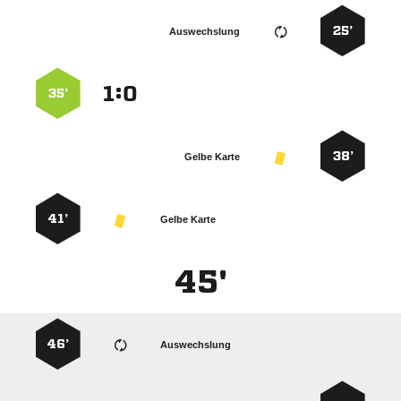
25’
Auswechslung
:


35’
38’
Gelbe Karte
41’
Gelbe Karte
45'
46’
Auswechslung