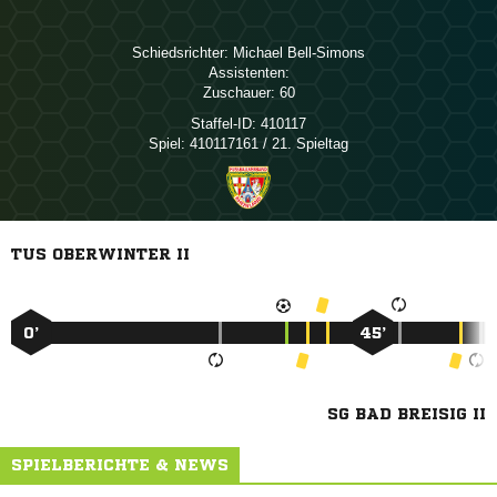
Schiedsrichter:
 
Assistenten:
Zuschauer:
60
Staffel-ID:
410117
Spiel:
410117161 / 21. Spieltag
TUS OBERWINTER II
0’
45’
SG BAD BREISIG II
SPIELBERICHTE & NEWS