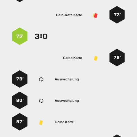
72’
Gelb-Rote Karte
:


75’
76’
Gelbe Karte
78’
Auswechslung
80’
Auswechslung
87’
Gelbe Karte