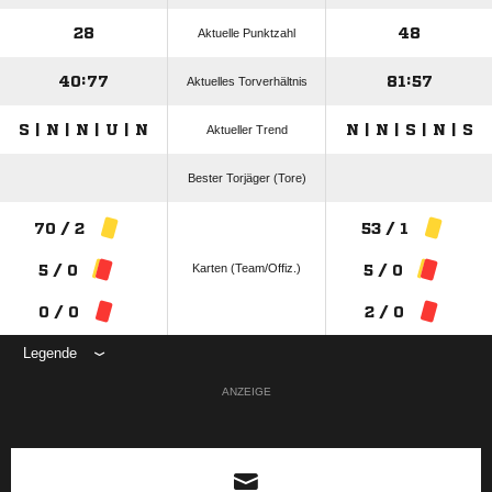
28
48
Aktuelle Punktzahl
40:77
81:57
Aktuelles Torverhältnis
S | N | N | U | N
N | N | S | N | S
Aktueller Trend
Bester Torjäger (Tore)
70 / 2
53 / 1
Karten (Team/Offiz.)
5 / 0
5 / 0
0 / 0
2 / 0
Legende
ANZEIGE