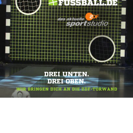
DREI UNTEN.
DREI OBEN.
WIR BRINGEN DICH AN DIE ZDF-TORWAND