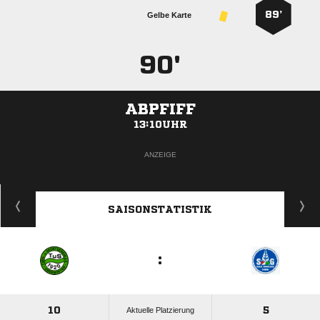
89’
Gelbe Karte
90'
ABPFIFF
13:10UHR
ANZEIGE
SAISONSTATISTIK
:
10
5
Aktuelle Platzierung