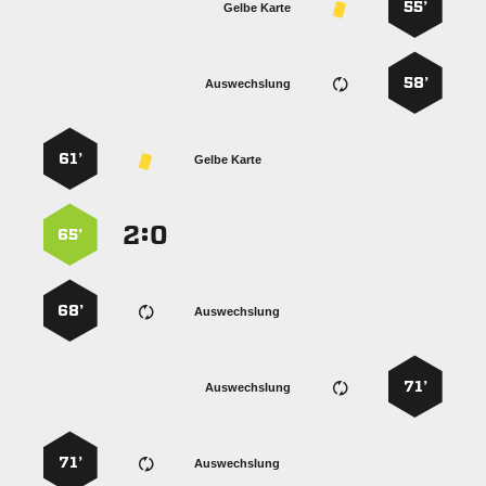
55’
Gelbe Karte
58’
Auswechslung
61’
Gelbe Karte
:


65’
68’
Auswechslung
71’
Auswechslung
71’
Auswechslung