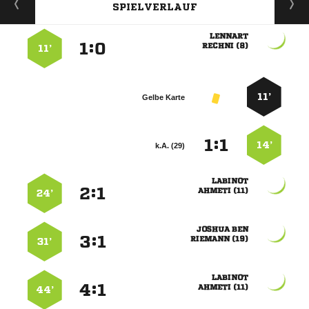
SPIELVERLAUF

:


 
11’
11’
Gelbe Karte
:


14’
k.A. (29)

:


 
24’
 
:


 
31’

:


 
44’