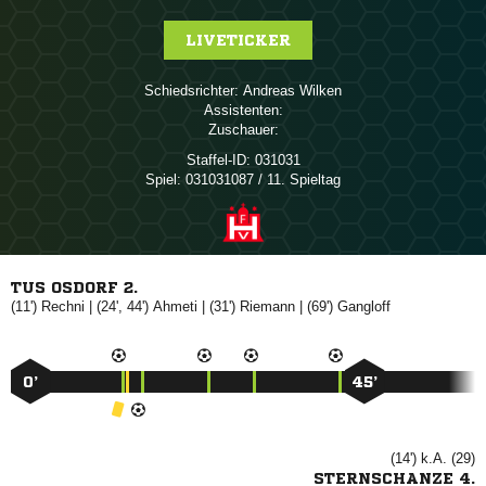
LIVETICKER
Schiedsrichter:
 
Assistenten:
Zuschauer:
Staffel-ID:
031031
Spiel:
031031087 / 11. Spieltag
TUS OSDORF 2.
(11')

| (24', 44')

| (31')

| (69')

0’
45’
(14') k.A. (29)
STERNSCHANZE 4.