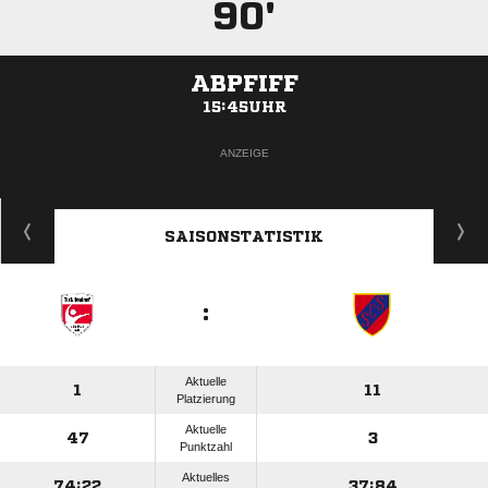
90'
ABPFIFF
15:45UHR
ANZEIGE
SAISONSTATISTIK
:
Aktuelle
1
11
Platzierung
Aktuelle
47
3
Punktzahl
Aktuelles
74:22
37:84