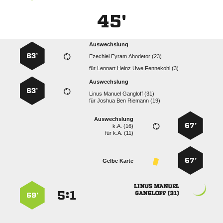
45'
Auswechslung
63’
   
für
    
Auswechslung
63’
   
für
   
Auswechslung
67’
k.A. (16)
für
k.A. (11)
67’
Gelbe Karte
 
:


 
69’