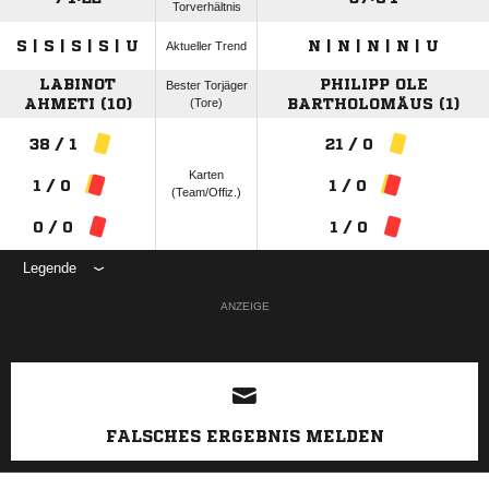
Torverhältnis
S | S | S | S | U
N | N | N | N | U
Aktueller Trend
LABINOT
PHILIPP OLE
Bester Torjäger
AHMETI (10)
(Tore)
BARTHOLOMÄUS (1)
38 / 1
21 / 0
Karten
1 / 0
1 / 0
(Team/Offiz.)
0 / 0
1 / 0
Legende
ANZEIGE
FALSCHES ERGEBNIS MELDEN