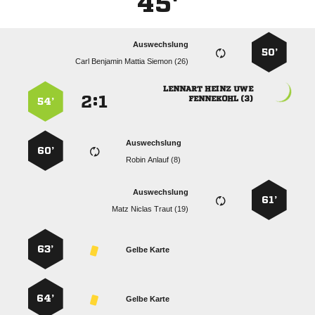
45'
Auswechslung
50’
    
  
:


 
54’
Auswechslung
60’
  
Auswechslung
61’
   
63’
Gelbe Karte
64’
Gelbe Karte