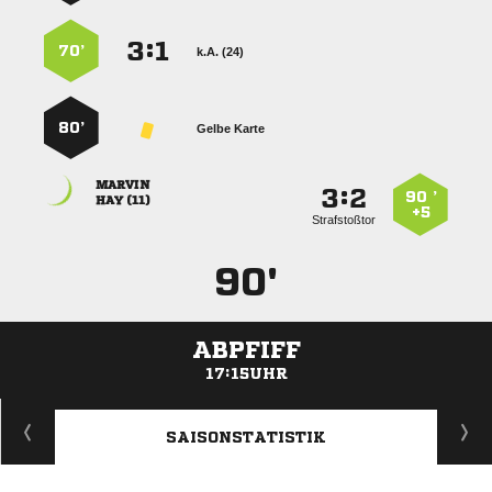
:


70’
k.A. (24)
80’
Gelbe Karte

:


90 ’
 
+5
Strafstoßtor
90'
ABPFIFF
17:15UHR
ANZEIGE
SAISONSTATISTIK