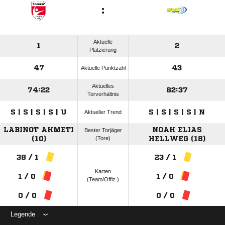
:
Aktuelle
1
2
Platzierung
47
43
Aktuelle Punktzahl
Aktuelles
74:22
82:37
Torverhältnis
S | S | S | S | U
S | S | S | S | N
Aktueller Trend
LABINOT AHMETI
NOAH ELIAS
Bester Torjäger
(10)
(Tore)
HELLWEG (18)
38 / 1
23 / 1
Karten
1 / 0
1 / 0
(Team/Offiz.)
0 / 0
0 / 0
Legende