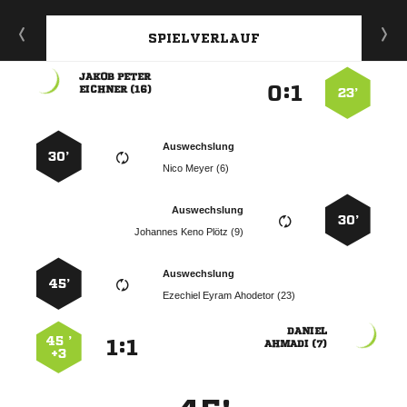
SPIELVERLAUF
 
:


 
23’
Auswechslung
30’
  
Auswechslung
30’
   
Auswechslung
45’
   

45 ’
:


 
+3