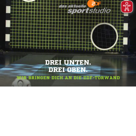
DREI UNTEN.
DREI OBEN.
WIR BRINGEN DICH AN DIE ZDF-TORWAND