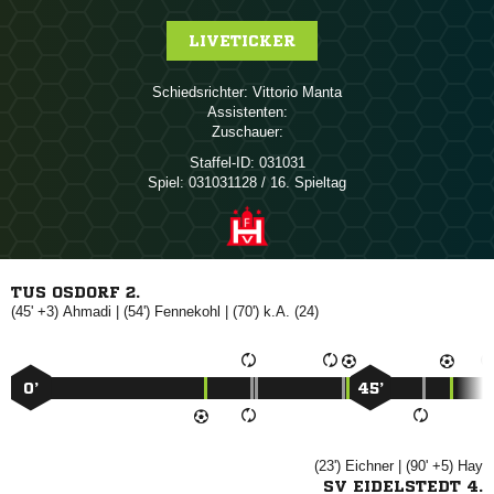
LIVETICKER
Schiedsrichter:
 
Assistenten:
Zuschauer:
Staffel-ID:
031031
Spiel:
031031128 / 16. Spieltag
TUS OSDORF 2.
(45' +3)

| (54')

| (70') k.A. (24)
0’
45’
(23')

| (90' +5)

SV EIDELSTEDT 4.