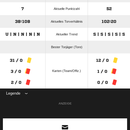
7
52
Aktuelle Punktzahl
38:108
102:20
Aktuelles Torverhältnis
U | N | N | N | N
S | S | S | S | S
Aktueller Trend
Bester Torjäger (Tore)
31 / 0
12 / 0
Karten (Team/Offiz.)
3 / 0
1 / 0
2 / 0
0 / 0
Legende
ANZEIGE