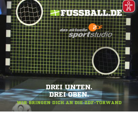
DREI UNTEN.
DREI OBEN.
WIR BRINGEN DICH AN DIE ZDF-TORWAND