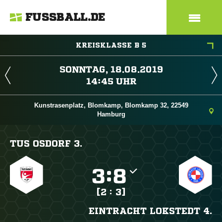
FUSSBALL.DE
KREISKLASSE B 5
 
 
Kunstrasenplatz, Blomkamp, Blomkamp 32, 22549
Hamburg
TUS OSDORF 3.

:

[2 : 3]
EINTRACHT LOKSTEDT 4.