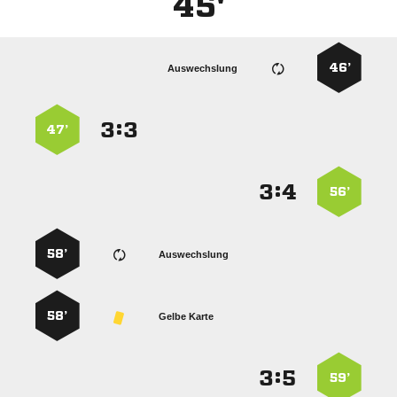
45'
46’
Auswechslung
:


47’
:


56’
58’
Auswechslung
58’
Gelbe Karte
:


59’