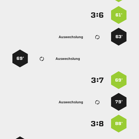
:


61’
63’
Auswechslung
69’
Auswechslung
:


69’
79’
Auswechslung
:


88’