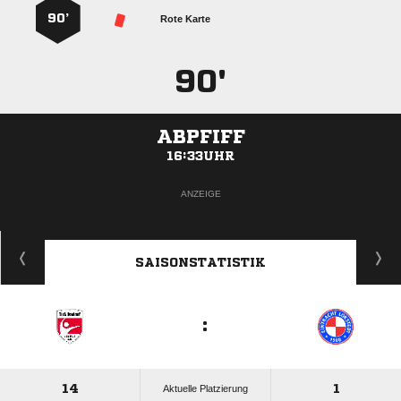
90’
Rote Karte
90'
ABPFIFF
16:33UHR
ANZEIGE
SAISONSTATISTIK
:
14
1
Aktuelle Platzierung