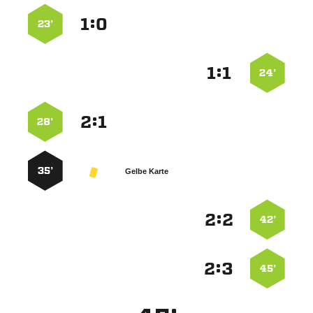
:


23’
:


24’
:


28’
35’
Gelbe Karte
:


42’
:


45’