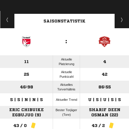
SAISONSTATISTIK
:
Aktuelle
11
4
Platzierung
Aktuelle
25
42
Punktzahl
Aktuelles
46:98
86:55
Torverhältnis
S | S | N | N | S
U | S | U | S | S
Aktueller Trend
ERIC CHIBUIKE
SHARIF DEEN
Bester Torjäger
EGBUJUO (9)
(Tore)
OSMAN (22)
43 / 0
43 / 2