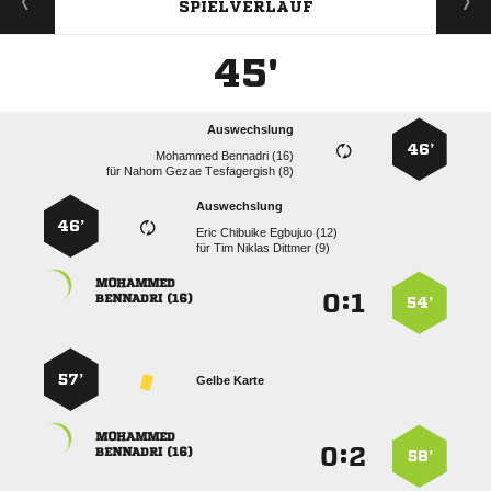
SPIELVERLAUF
45'
Auswechslung
46’
  
für
   
Auswechslung
46’
   
für
   

:


 
54’
57’
Gelbe Karte

:


 
58’