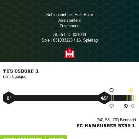
Schiedsrichter:
 
Assistenten:
Zuschauer:
Staffel-ID:
031033
Spiel:
031033123 / 16. Spieltag
TUS OSDORF 3.
(87')

0’
45’
(54', 58', 76')

FC HAMBURGER BERG 1.