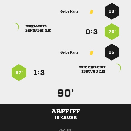
68’
Gelbe Karte

:


 
76’
86’
Gelbe Karte
 
:


 
87’
90'
ABPFIFF
15:45UHR
ANZEIGE