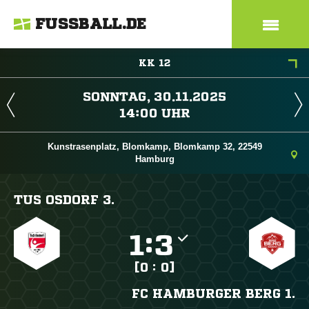
FUSSBALL.DE
KK 12
 
 
Kunstrasenplatz, Blomkamp, Blomkamp 32, 22549
Hamburg
TUS OSDORF 3.

:

[0 : 0]
FC HAMBURGER BERG 1.