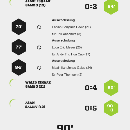
 
:


 
64’
Auswechslung
70’
   
für
  
Auswechslung
77’
   
für
    
Auswechslung
84’
   
für
  
 
:


 
90’

90 ’
:


 
+1
90'