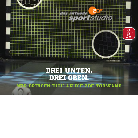
DREI UNTEN.
DREI OBEN.
WIR BRINGEN DICH AN DIE ZDF-TORWAND