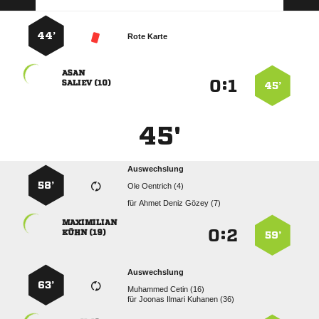
44’
Rote Karte

:


 
45’
45'
Auswechslung
58’
  
für
   

:


 
59’
Auswechslung
63’
  
für
   