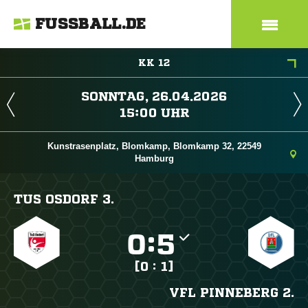
FUSSBALL.DE
KK 12
 
 
Kunstrasenplatz, Blomkamp, Blomkamp 32, 22549
Hamburg
TUS OSDORF 3.

:

[0 : 1]
VFL PINNEBERG 2.