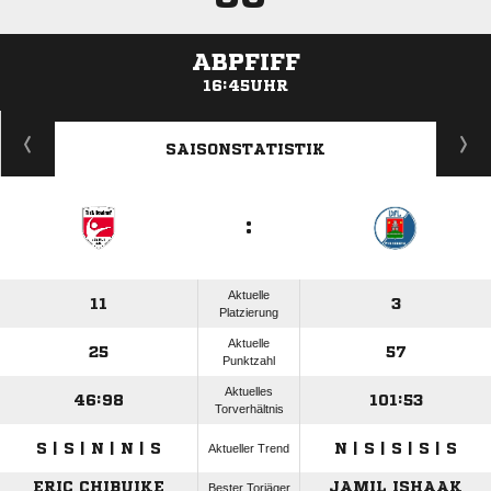
ABPFIFF
16:45UHR
ANZEIGE
SAISONSTATISTIK
:
Aktuelle
11
3
Platzierung
Aktuelle
25
57
Punktzahl
Aktuelles
46:98
101:53
Torverhältnis
S | S | N | N | S
N | S | S | S | S
Aktueller Trend
ERIC CHIBUIKE
JAMIL ISHAAK
Bester Torjäger