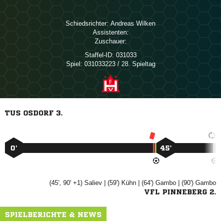
Schiedsrichter:
 
Assistenten:
Zuschauer:
Staffel-ID:
031033
Spiel:
031033223 / 28. Spieltag
TUS OSDORF 3.
0’
45’
(45', 90' +1)

| (59')

| (64')

| (90')

VFL PINNEBERG 2.
SPIELBERICHTE & NEWS