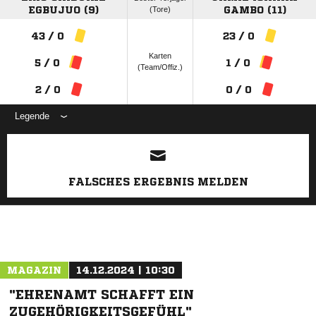
EGBUJUO (9)
(Tore)
GAMBO (11)
43 / 0
23 / 0
Karten
5 / 0
1 / 0
(Team/Offiz.)
2 / 0
0 / 0
Legende
ANZEIGE
FALSCHES ERGEBNIS MELDEN
MAGAZIN
14.12.2024 | 10:30
"EHRENAMT SCHAFFT EIN
ZUGEHÖRIGKEITSGEFÜHL"