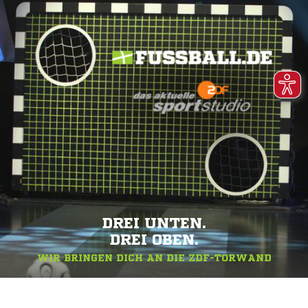
DREI UNTEN.
DREI OBEN.
WIR BRINGEN DICH AN DIE ZDF-TORWAND