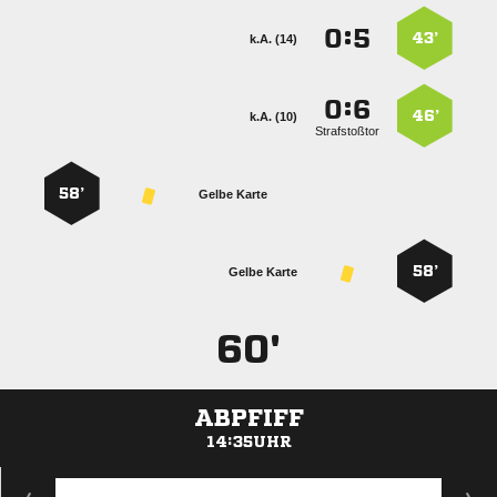
:


43’
k.A. (14)
:


46’
k.A. (10)
Strafstoßtor
58’
Gelbe Karte
58’
Gelbe Karte
60'
ABPFIFF
14:35UHR
ANZEIGE