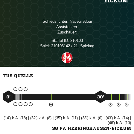
EICKUM
Schiedsrichter:
 
Assistenten:
Zuschauer:
Staffel-ID:
210103
Spiel:
210103142 / 21. Spieltag
TUS QUELLE
0’
30’
(14') k.A. (18) | (32') k.A. (8) | (35') k.A. (11) | (38') k.A. (6) | (43') k.A. (14) |
(46') k.A. (10)
SG FA HERRINGHAUSEN-EICKUM