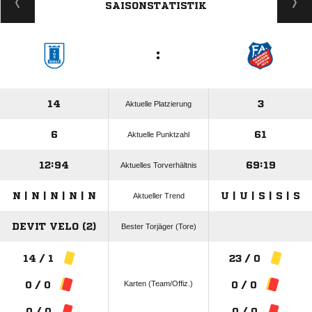
SAISONSTATISTIK
:
14
3
Aktuelle Platzierung
6
61
Aktuelle Punktzahl
12:94
69:19
Aktuelles Torverhältnis
N | N | N | N | N
U | U | S | S | S
Aktueller Trend
DEVIT VELO (2)
Bester Torjäger (Tore)
14 / 1
23 / 0
Karten (Team/Offiz.)
0 / 0
0 / 0
0 / 0
0 / 0