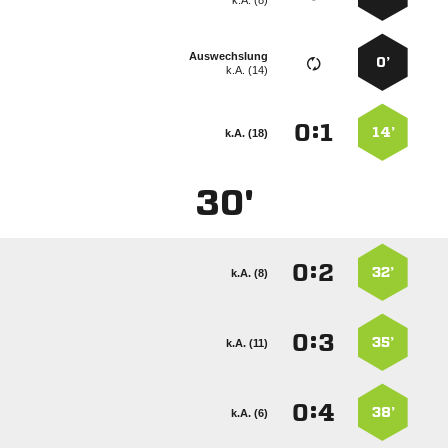
k.A. (8)
Auswechslung
0’
k.A. (14)
:


14’
k.A. (18)
30'
:


32’
k.A. (8)
:


35’
k.A. (11)
:


38’
k.A. (6)