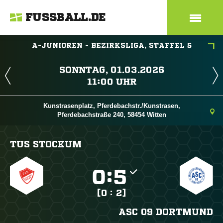
FUSSBALL.DE
A-JUNIOREN - BEZIRKSLIGA, STAFFEL 5
 
 
Kunstrasenplatz, Pferdebachstr./Kunstrasen,
Pferdebachstraße 240, 58454 Witten
TUS STOCKUM

:

[0 : 2]
ASC 09 DORTMUND