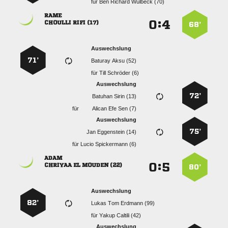
für
   

:


  
68’
Auswechslung
71’
  
für
  
Auswechslung
72’
  
für
   
Auswechslung
75’
  
für
  

:


   
80’
Auswechslung
82’
   
für
  
Auswechslung