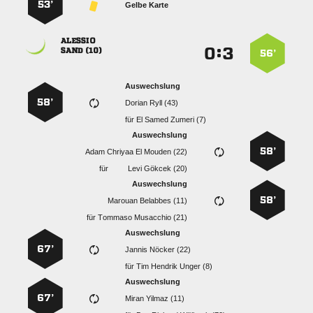
53’
Gelbe Karte

:


 
56’
Auswechslung
58’
  
für
   
Auswechslung
58’
    
für
  
Auswechslung
58’
  
für
  
Auswechslung
67’
  
für
   
Auswechslung
67’
  