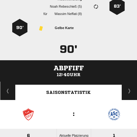
83’
  
für
  
90’
Gelbe Karte
90'
ABPFIFF
12:40UHR
ANZEIGE
SAISONSTATISTIK
:
6
1
Aktuelle Platzierung