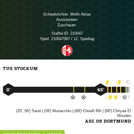
Schiedsrichter:
 
Assistenten:
Zuschauer:
Staffel-ID:
210047
Spiel:
210047067 / 12. Spieltag
TUS STOCKUM
0’
45’
(33', 56')

| (39')

| (68')
 
| (80')
 

ASC 09 DORTMUND