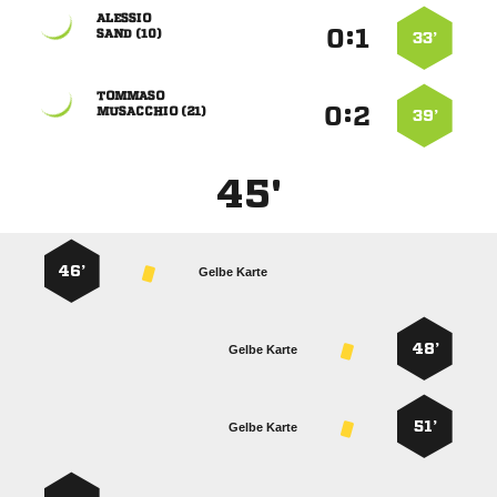

:


 
33’

:


 
39’
45'
46’
Gelbe Karte
48’
Gelbe Karte
51’
Gelbe Karte