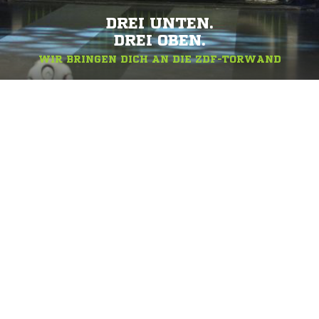
DREI UNTEN.
DREI OBEN.
WIR BRINGEN DICH AN DIE ZDF-TORWAND