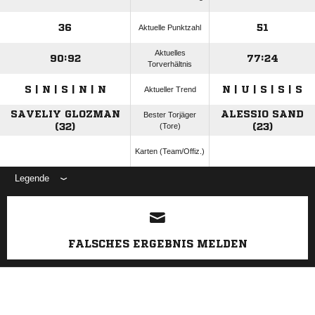
36
51
Aktuelle Punktzahl
Aktuelles
90:92
77:24
Torverhältnis
S | N | S | N | N
N | U | S | S | S
Aktueller Trend
SAVELIY GLOZMAN
ALESSIO SAND
Bester Torjäger
(32)
(Tore)
(23)
Karten (Team/Offiz.)
Legende
ANZEIGE
FALSCHES ERGEBNIS MELDEN