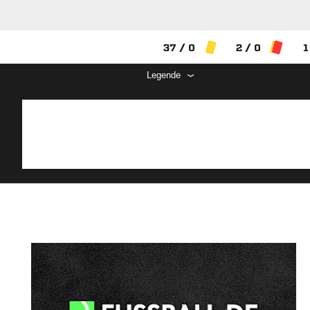
37 / 0
2 / 0
1
Legende