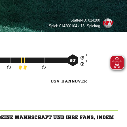
Staffel-ID:
014200
Spiel:
014200104 / 13. Spieltag

90’

OSV HANNOVER
 DEINE MANNSCHAFT UND IHRE FANS, INDEM