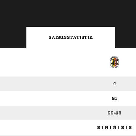
SAISONSTATISTIK
4
51
66:48
S | N | N | S | S