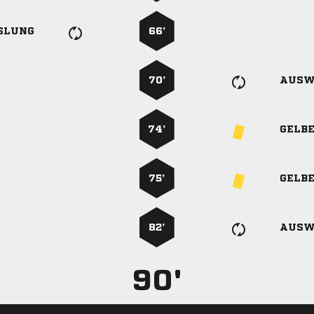
SLUNG
66’
70’
AUSW
74’
GELB
75’
GELB
82’
AUSW
90'