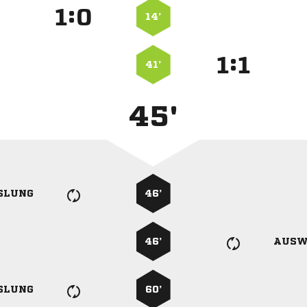
:


14’
:


41’
45'
SLUNG
46’
46’
AUSW
SLUNG
60’