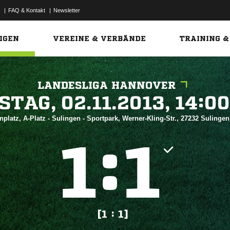
|
FAQ & Kontakt
|
Newsletter
Link
IGEN
VEREINE & VERBÄNDE
TRAINING &
LANDESLIGA HANNOVER
 


platz, A-Platz - Sulingen - Sportpark, Werner-Kling-Str., 27232 Sulinge
:


[1 : 1]