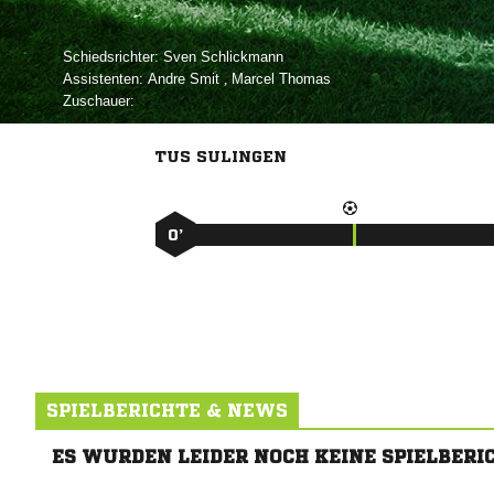
Schiedsrichter:
 
Assistenten:
 
,  
Zuschauer:
TUS SULINGEN
0’
SPIELBERICHTE & NEWS
ES WURDEN LEIDER NOCH KEINE SPIELBERI