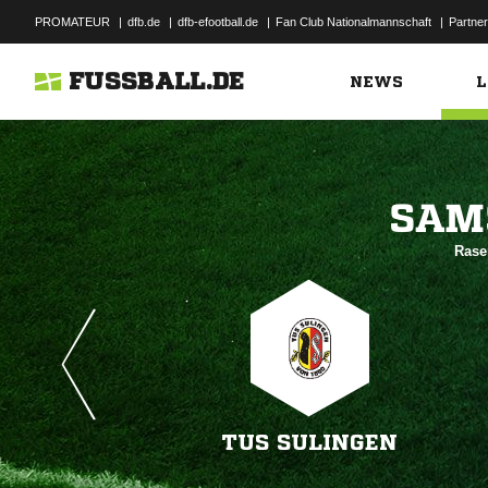
PROMATEUR
|
dfb.de
|
dfb-efootball.de
|
Fan Club Nationalmannschaft
|
Partner
FUSSBALL.DE
NEWS
L

Rasen
TUS SULINGEN