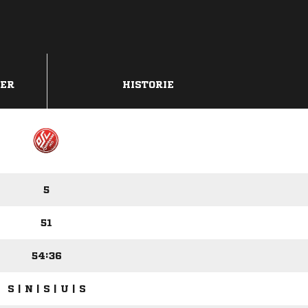
DER
HISTORIE
5
51
54:36
S | N | S | U | S