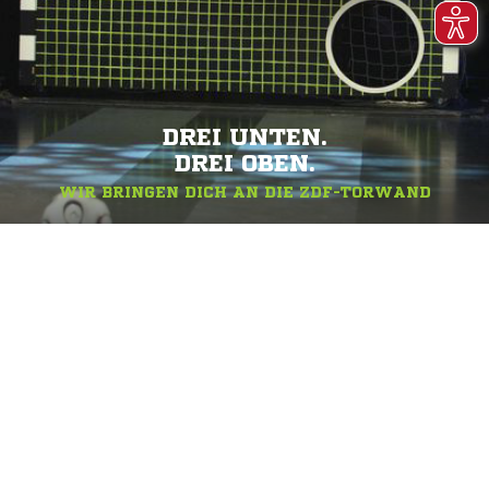
DREI UNTEN.
DREI OBEN.
WIR BRINGEN DICH AN DIE ZDF-TORWAND