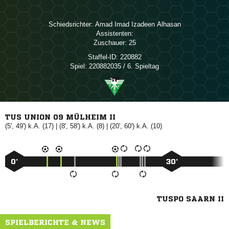
Schiedsrichter:
   
Assistenten:
Zuschauer:
25
Staffel-ID:
220882
Spiel:
220882035 / 6. Spieltag
TUS UNION 09 MÜLHEIM II
(5', 49') k.A. (17) | (8', 58') k.A. (8) | (20', 60') k.A. (10)
0’
30’
TUSPO SAARN II
SPIELBERICHTE & NEWS