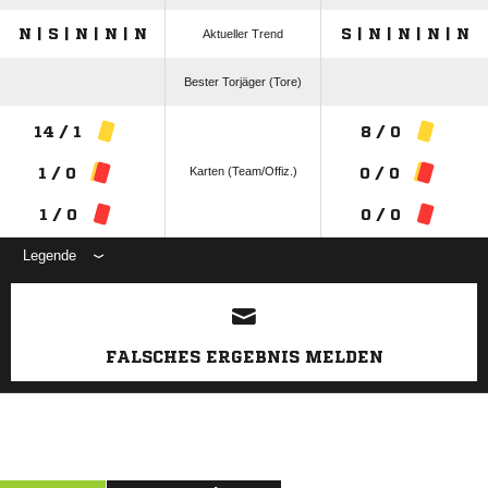
N | S | N | N | N
S | N | N | N | N
Aktueller Trend
Bester Torjäger (Tore)
14 / 1
8 / 0
Karten (Team/Offiz.)
1 / 0
0 / 0
1 / 0
0 / 0
Legende
ANZEIGE
FALSCHES ERGEBNIS MELDEN