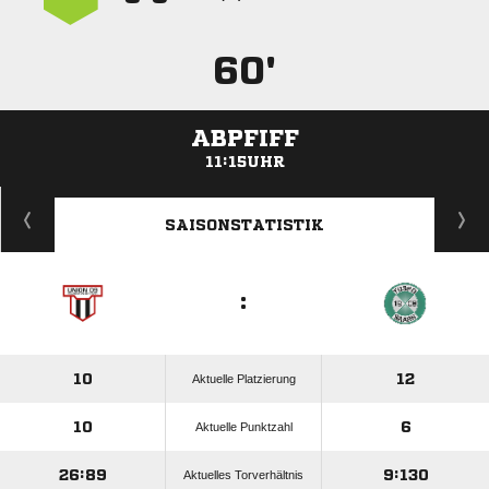
60'
ABPFIFF
11:15UHR
ANZEIGE
SAISONSTATISTIK
:
10
12
Aktuelle Platzierung
10
6
Aktuelle Punktzahl
26:89
9:130
Aktuelles Torverhältnis