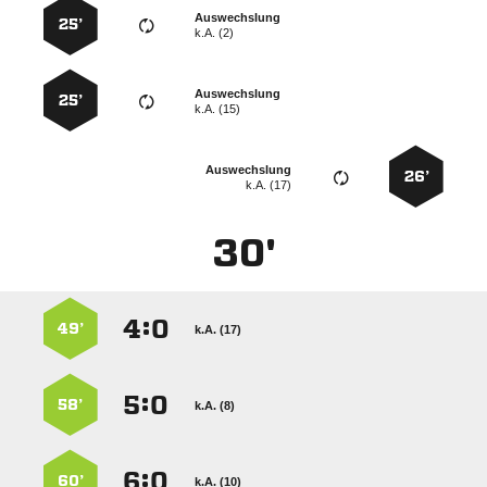
Auswechslung
25’
k.A. (2)
Auswechslung
25’
k.A. (15)
Auswechslung
26’
k.A. (17)
30'
:


49’
k.A. (17)
:


58’
k.A. (8)
:


60’
k.A. (10)