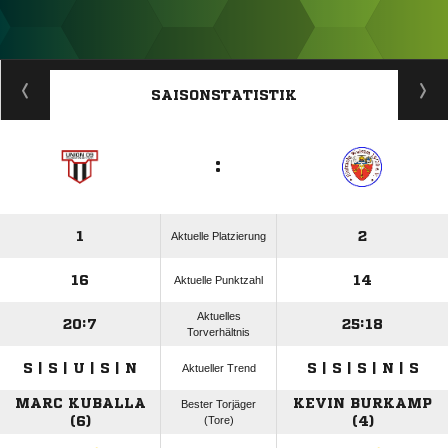
ANZEIGE
SAISONSTATISTIK
:
1
2
Aktuelle Platzierung
16
14
Aktuelle Punktzahl
Aktuelles
20:7
25:18
Torverhältnis
S | S | U | S | N
S | S | S | N | S
Aktueller Trend
MARC KUBALLA
KEVIN BURKAMP
Bester Torjäger
(6)
(Tore)
(4)