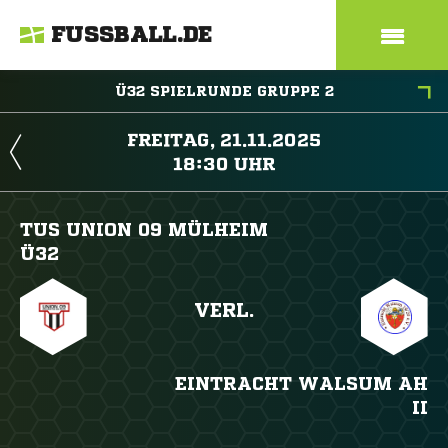
FUSSBALL.DE
Ü32 SPIELRUNDE GRUPPE 2
 
 
TUS UNION 09 MÜLHEIM
Ü32
VERL.
EINTRACHT WALSUM AH
II