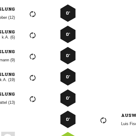
SLUNG
0’
 
SLUNG
0’
k.A. (6)
SLUNG
0’
 
SLUNG
0’
k.A. (19)
SLUNG
0’
 
AUSW
0’
 