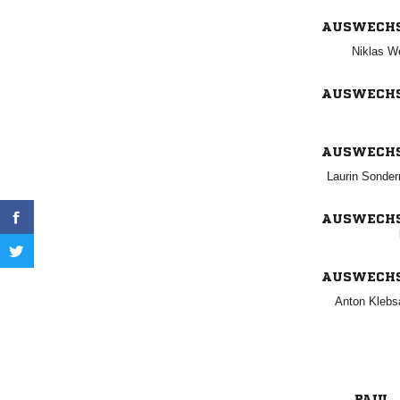
AUSWECH
 
AUSWECH
AUSWECH
 
AUSWECH
AUSWECH
 
