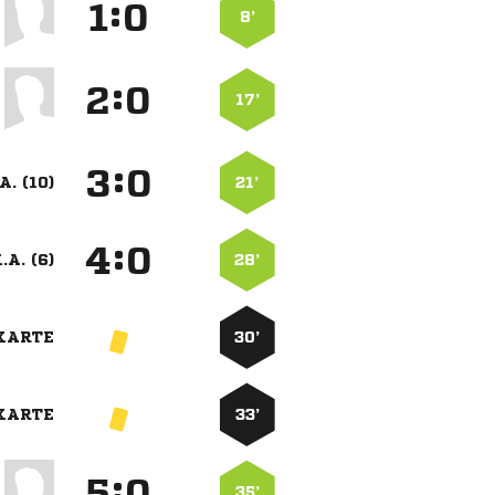
:


8’
:


17’
:


A. (10)
21’
:


.A. (6)
28’
KARTE
30’
KARTE
33’
:


35’