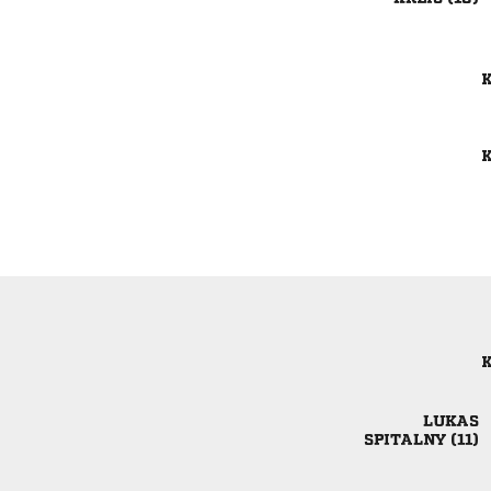
K
K
K

 