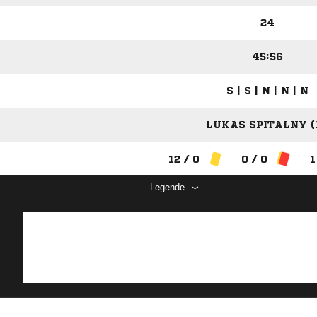
24
45:56
S | S | N | N | N
LUKAS SPITALNY (1
12 / 0
0 / 0
1
Legende