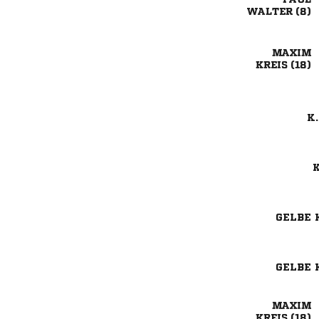
 

 
K.
K
GELBE 
GELBE 

 