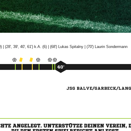
) | (28', 39', 40', 61') k.A. (6) | (68')


| (70')


40’
JSG BALVE/GARBECK/LAN
CHTE ANGELEGT. UNTERSTÜTZE DEINEN VEREIN,