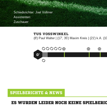
Schiedsrichter:
 
Assistenten:
Zuschauer:
TUS VOSSWINKEL
(8')


| (17', 35')


| (21') k.A. (10
0’
SPIELBERICHTE & NEWS
ES WURDEN LEIDER NOCH KEINE SPIELBERI