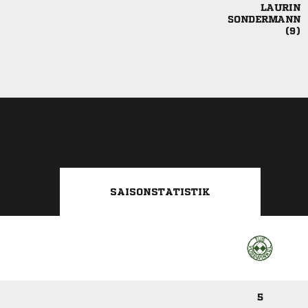



SAISONSTATISTIK
5