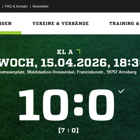
|
FAQ & Kontakt
|
Newsletter
Link
IGEN
VEREINE & VERBÄNDE
TRAINING &
KL A
 


strasenplatz, Waldstadion-Vosswinkel, Franziskusstr., 59757 Arnsberg
:


[7 : 0]