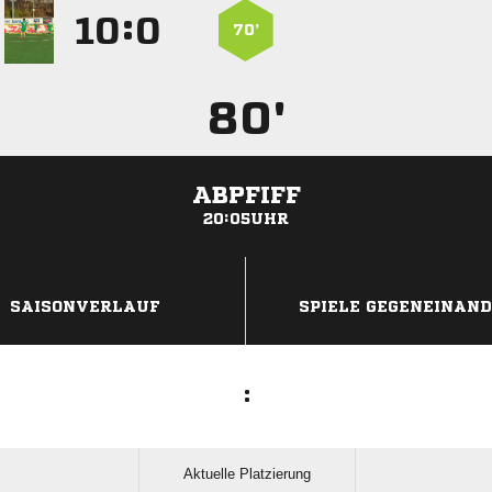
:


70’
80'
ABPFIFF
20:05UHR
ANZEIGE
SAISONVERLAUF
SPIELE GEGENEINAN
:
Aktuelle Platzierung