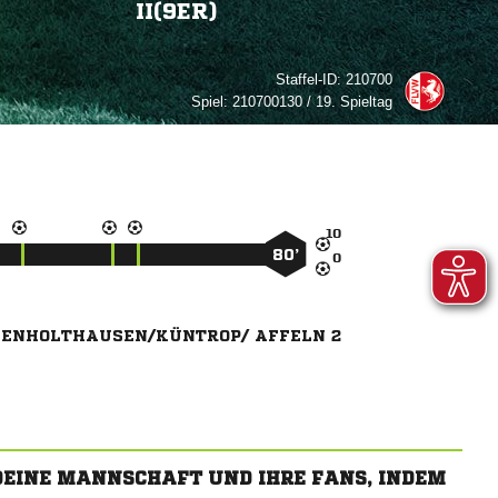
II(9ER)
Staffel-ID:
210700
Spiel:
210700130 / 19. Spieltag

80’

GENHOLTHAUSEN/KÜNTROP/ AFFELN 2
 DEINE MANNSCHAFT UND IHRE FANS, INDEM