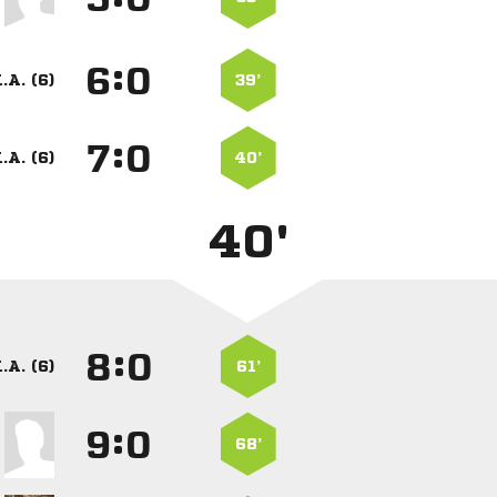
:


.A. (6)
39’
:


.A. (6)
40’
40'
:


.A. (6)
61’
:


68’