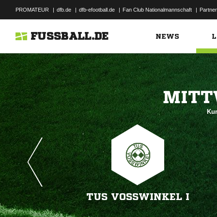
PROMATEUR
|
dfb.de
|
dfb-efootball.de
|
Fan Club Nationalmannschaft
|
Partner
FUSSBALL.DE
NEWS
L

Kun
TUS VOSSWINKEL I