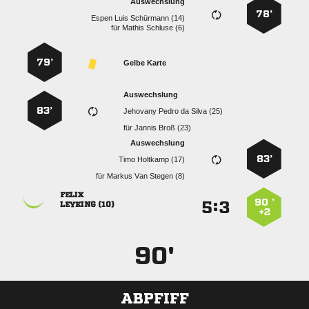
Auswechslung
78’
   
für
  
79’
Gelbe Karte
Auswechslung
83’
    
für
  
Auswechslung
83’
  
für
   

90 ’
:


 
+2
90'
ABPFIFF