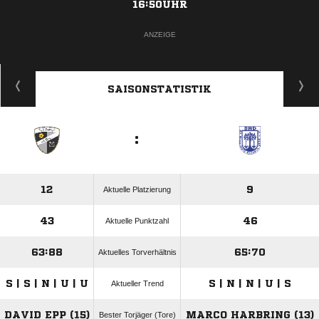
16:50UHR
ANZEIGE
SAISONSTATISTIK
:
12
9
Aktuelle Platzierung
43
46
Aktuelle Punktzahl
63:88
65:70
Aktuelles Torverhältnis
S | S | N | U | U
S | N | N | U | S
Aktueller Trend
DAVID EPP (15)
MARCO HARBRING (13)
Bester Torjäger (Tore)