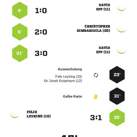

:


 
4’

:


 
6’

:


 
21’
Auswechslung
23’
  
für
  
31’
Gelbe Karte

:


 
35’