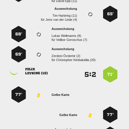
für
  
Auswechslung
65’
  
für
    
Auswechslung
68’
  
für
  
Auswechslung
69’
  
für
  

:


 
71’
77’
Gelbe Karte
77’
Gelbe Karte