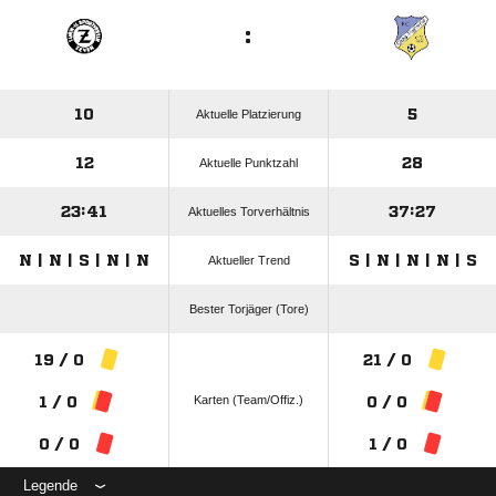
:
10
5
Aktuelle Platzierung
12
28
Aktuelle Punktzahl
23:41
37:27
Aktuelles Torverhältnis
N | N | S | N | N
S | N | N | N | S
Aktueller Trend
Bester Torjäger (Tore)
19 / 0
21 / 0
Karten (Team/Offiz.)
1 / 0
0 / 0
0 / 0
1 / 0
Legende