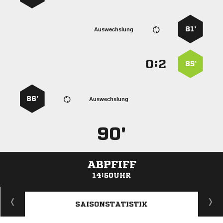
81’
Auswechslung
:


85’
86’
Auswechslung
90'
ABPFIFF
14:50UHR
ANZEIGE
SAISONSTATISTIK