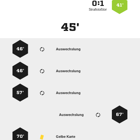
:


41’
Strafstoßtor
45'
46’
Auswechslung
46’
Auswechslung
57’
Auswechslung
67’
Auswechslung
70’
Gelbe Karte