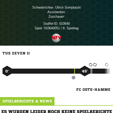
Schiedsrichter:
 
Assistenten:
Zuschauer:
Staffel-ID:
010640
Spiel:
010640051 / 8. Spieltag
TUS ZEVEN II
0’
45’
FC OSTE-HAMME
SPIELBERICHTE & NEWS
ES WURDEN LEIDER NOCH KEINE SPIELBERICHTE