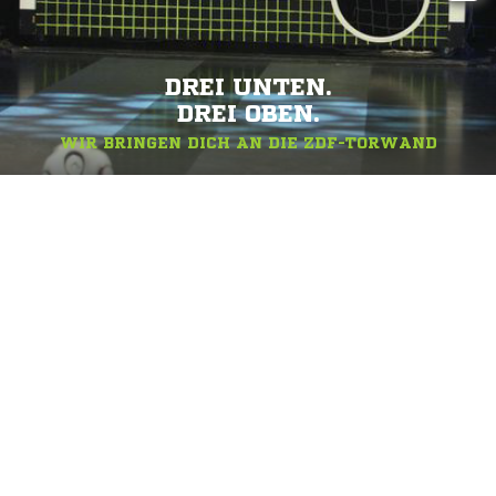
DREI UNTEN.
DREI OBEN.
WIR BRINGEN DICH AN DIE ZDF-TORWAND