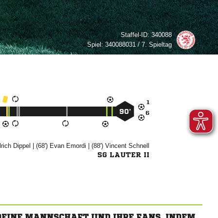
Staffel-ID:
340088
Spiel:
340088031 / 7. Spieltag

90’



| (68')


| (88')


SG LAUTER II
 DEINE MANNSCHAFT UND IHRE FANS, INDEM