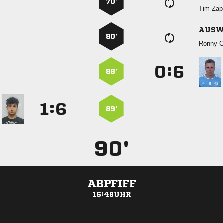
70’
 
AUSW
80’
 
:


88’
:


89’
90'
ABPFIFF
16:48UHR
ANZEIGE