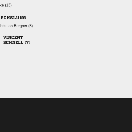
 
ECHSLUNG
  

 