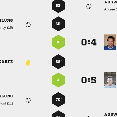
AUSW
62’
 
SLUNG
65’
 
:


66’
KARTE
68’
:


68’
SLUNG
70’
 
AUSW