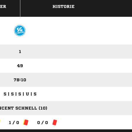
DER
HISTORIE
1
49
78:10
S | S | S | U | S
NCENT SCHNELL (10)
1 / 0
0 / 0