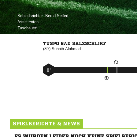
Schiedsrichter:
 
Assistenten:
Zuschauer:
TUSPO BAD SALZSCHLIRF
(89')


0’
SPIELBERICHTE & NEWS
ES WURDEN LEIDER NOCH KEINE SPIELBERI