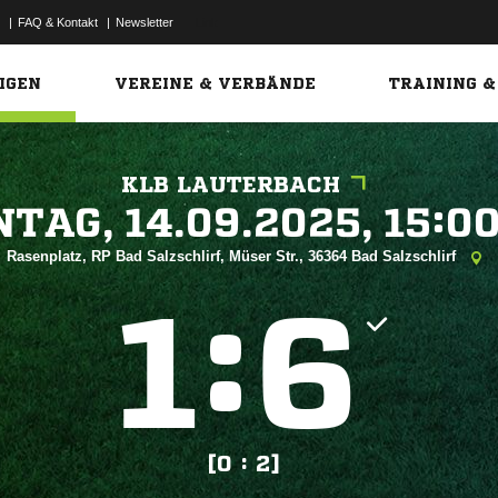
|
FAQ & Kontakt
|
Newsletter
Link
IGEN
VEREINE & VERBÄNDE
TRAINING &
KLB LAUTERBACH
 


Rasenplatz, RP Bad Salzschlirf, Müser Str., 36364 Bad Salzschlirf
:


[0 : 2]