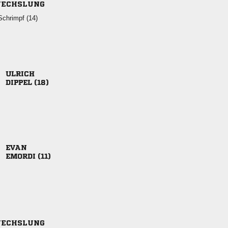
ECHSLUNG
 

 

 
ECHSLUNG