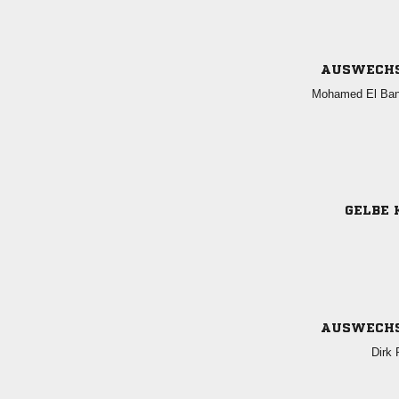
AUSWECH
  
GELBE 
AUSWECH
 