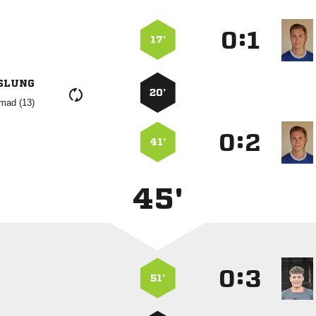
:


17’
SLUNG
20’
 
:


41’
45'
:


51’