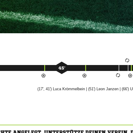
45’
(17', 41')


| (51')


| (66')

CHTE ANGELEGT. UNTERSTÜTZE DEINEN VEREIN,