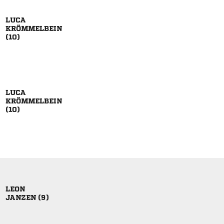







 