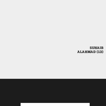

 