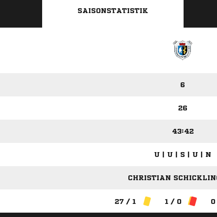
SAISONSTATISTIK
6
26
43:42
U | U | S | U | N
CHRISTIAN SCHICKLING
27 / 1
1 / 0
0