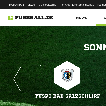
PROMATEUR
|
dfb.de
|
dfb-efootball.de
|
Fan Club Nationalmannschaft
|
Partner
FUSSBALL.DE
NEWS
L

TUSPO BAD SALZSCHLIRF