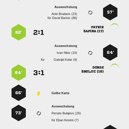
Auswechslung
57’
  
für
  

:


 
62’
Auswechslung
64’
  
für
  

:


 
64’
66’
Gelbe Karte
Auswechslung
73’
  
für
  