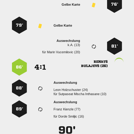
76’
Gelbe Karte
79’
Gelbe Karte
Auswechslung
k.A. (13)
81’
für
  

:


 
86’
Auswechslung
88’
  
für
   
Auswechslung
89’
  
für
  
90'