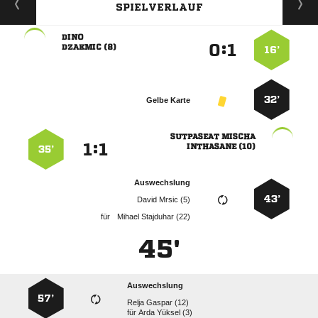
SPIELVERLAUF

:


 
16’
32’
Gelbe Karte
 
:


 
35’
Auswechslung
43’
  
für
  
45'
Auswechslung
57’
  
für
  