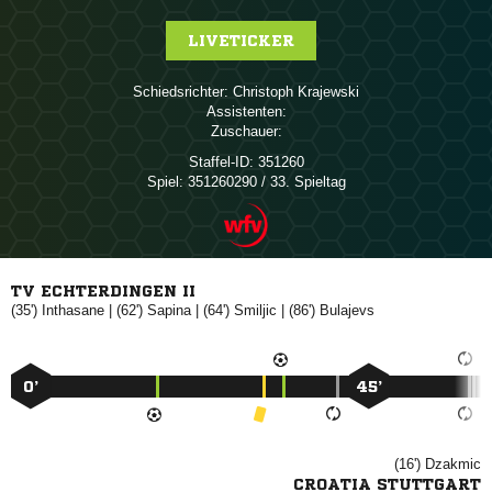
LIVETICKER
Schiedsrichter:
 
Assistenten:
Zuschauer:
Staffel-ID:
351260
Spiel:
351260290 / 33. Spieltag
TV ECHTERDINGEN II
(35')

| (62')

| (64')

| (86')

0’
45’
(16')

CROATIA STUTTGART