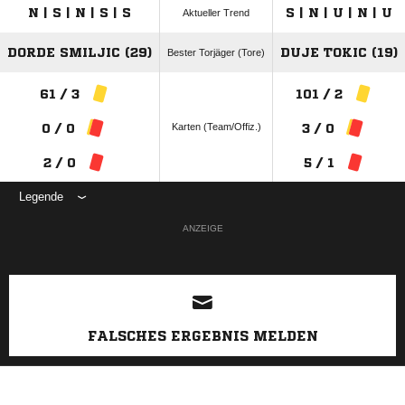
N | S | N | S | S
S | N | U | N | U
Aktueller Trend
DORDE SMILJIC (29)
DUJE TOKIC (19)
Bester Torjäger (Tore)
61 / 3
101 / 2
Karten (Team/Offiz.)
0 / 0
3 / 0
2 / 0
5 / 1
Legende
ANZEIGE
FALSCHES ERGEBNIS MELDEN