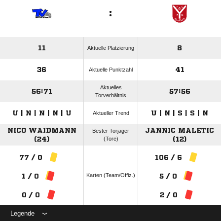
:
11
8
Aktuelle Platzierung
36
41
Aktuelle Punktzahl
Aktuelles
56:71
57:56
Torverhältnis
U | N | N | N | U
U | N | S | S | N
Aktueller Trend
NICO WAIDMANN
JANNIC MALETIC
Bester Torjäger
(24)
(Tore)
(12)
77 / 0
106 / 6
Karten (Team/Offiz.)
1 / 0
5 / 0
0 / 0
2 / 0
Legende