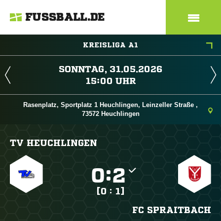
FUSSBALL.DE
KREISLIGA A1
 
 
Rasenplatz, Sportplatz 1 Heuchlingen, Leinzeller Straße ,
73572 Heuchlingen
TV HEUCHLINGEN

:

[0 : 1]
FC SPRAITBACH