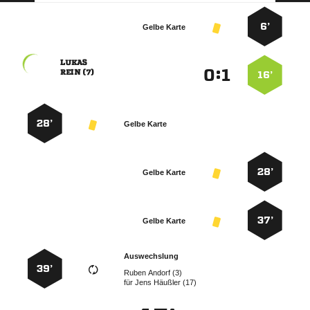
6’
Gelbe Karte

:


 
16’
28’
Gelbe Karte
28’
Gelbe Karte
37’
Gelbe Karte
Auswechslung
39’
  
für
  