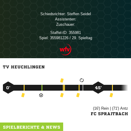
Schiedsrichter:
 
Assistenten:
Zuschauer:
Staffel-ID:
355981
Spiel:
355981226 / 29. Spieltag
TV HEUCHLINGEN
0’
45’
(16')

| (71')

FC SPRAITBACH
SPIELBERICHTE & NEWS