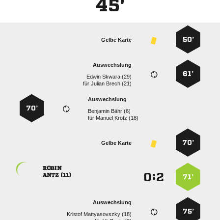
45'
50’
Gelbe Karte
Auswechslung
61’
  
für
  
Auswechslung
70’
  
für
  
70’
Gelbe Karte

:


 
71’
Auswechslung
75’
  