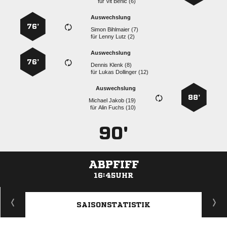
für
  
Auswechslung
76’
  
für
  
Auswechslung
76’
  
für
  
Auswechslung
88’
  
für
  
90'
ABPFIFF
16:45UHR
ANZEIGE
SAISONSTATISTIK