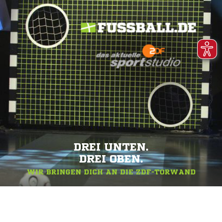
DREI UNTEN.
DREI OBEN.
WIR BRINGEN DICH AN DIE ZDF-TORWAND