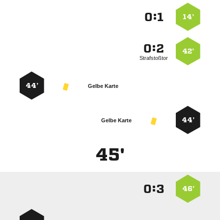
:


14’
:


42’
Strafstoßtor
44’
Gelbe Karte
44’
Gelbe Karte
45'
:


46’