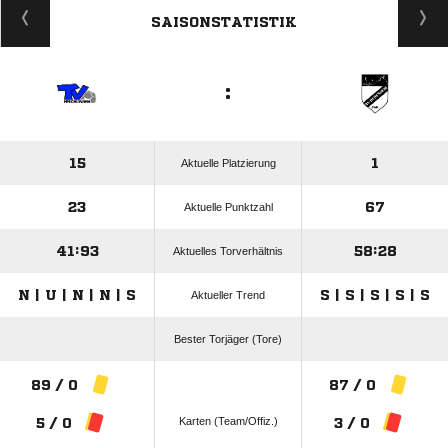
SAISONSTATISTIK
:
15
1
Aktuelle Platzierung
23
67
Aktuelle Punktzahl
41:93
58:28
Aktuelles Torverhältnis
N | U | N | N | S
S | S | S | S | S
Aktueller Trend
Bester Torjäger (Tore)
89 / 0
87 / 0
Karten (Team/Offiz.)
5 / 0
3 / 0