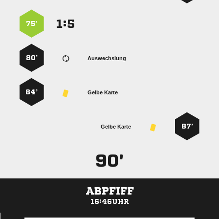
:


75’
80’
Auswechslung
84’
Gelbe Karte
87’
Gelbe Karte
90'
ABPFIFF
16:46UHR
ANZEIGE