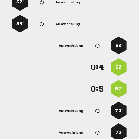
57’
Auswechslung
58’
Auswechslung
62’
Auswechslung
:


62’
:


67’
70’
Auswechslung
75’
Auswechslung