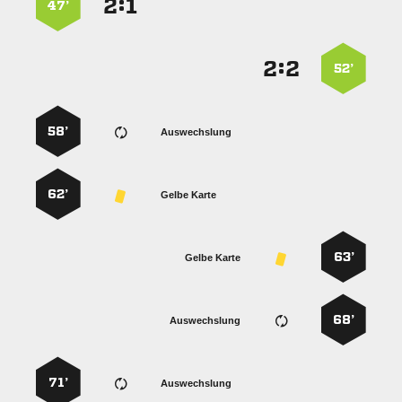
:


47’
:


52’
58’
Auswechslung
62’
Gelbe Karte
63’
Gelbe Karte
68’
Auswechslung
71’
Auswechslung