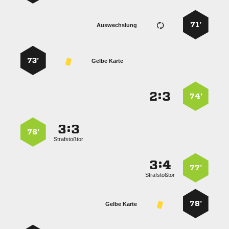
71’
Auswechslung
73’
Gelbe Karte
:


74’
:


76’
Strafstoßtor
:


77’
Strafstoßtor
78’
Gelbe Karte