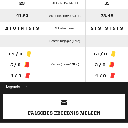
23
55
Aktuelle Punktzahl
41:93
73:49
Aktuelles Torverhältnis
N | U | N | N | S
S | S | S | N | S
Aktueller Trend
Bester Torjäger (Tore)
89 / 0
61 / 0
Karten (Team/Offiz.)
5 / 0
2 / 0
4 / 0
4 / 0
Legende
ANZEIGE
FALSCHES ERGEBNIS MELDEN