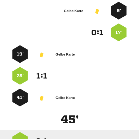
9’
Gelbe Karte
:


17’
19’
Gelbe Karte
:


25’
41’
Gelbe Karte
45'