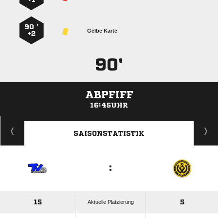
90 ’
Gelbe Karte
+2
90'
ABPFIFF
16:45UHR
ANZEIGE
SAISONSTATISTIK
:
15
5
Aktuelle Platzierung