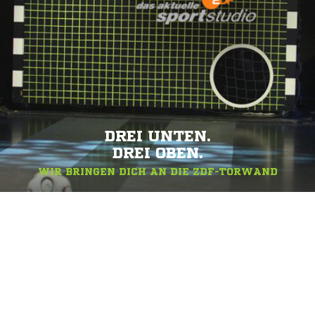
DREI UNTEN.
DREI OBEN.
WIR BRINGEN DICH AN DIE ZDF-TORWAND