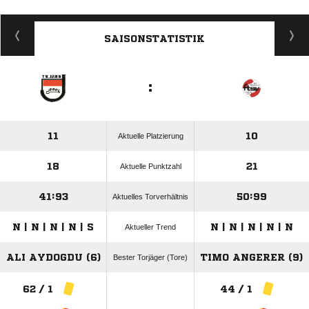
ANZEIGE
SAISONSTATISTIK
:
11
10
Aktuelle Platzierung
18
21
Aktuelle Punktzahl
41:93
50:99
Aktuelles Torverhältnis
N | N | N | N | S
N | N | N | N | N
Aktueller Trend
ALI AYDOGDU (6)
TIMO ANGERER (9)
Bester Torjäger (Tore)
62 / 1
44 / 1