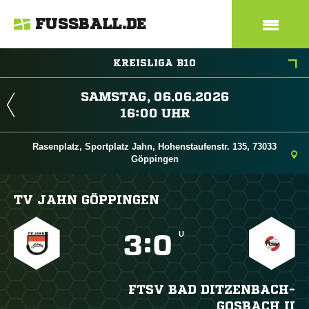
FUSSBALL.DE
KREISLIGA B10
 
 
Rasenplatz, Sportplatz Jahn, Hohenstaufenstr. 135, 73033
Göppingen
TV JAHN GÖPPINGEN
U

:

FTSV BAD DITZENBACH-
GOSBACH II