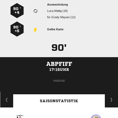
Auswechslung
90 ’
  
+4
für
  
90 ’
Gelbe Karte
+5
90'
ABPFIFF
17:15UHR
ANZEIGE
SAISONSTATISTIK