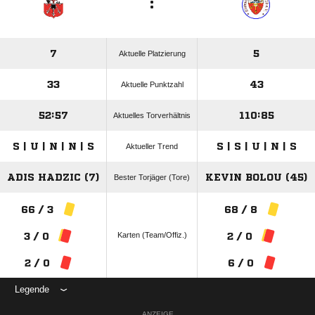
:
7
5
Aktuelle Platzierung
33
43
Aktuelle Punktzahl
52:57
110:85
Aktuelles Torverhältnis
S | U | N | N | S
S | S | U | N | S
Aktueller Trend
ADIS HADZIC (7)
KEVIN BOLOU (45)
Bester Torjäger (Tore)
66 / 3
68 / 8
Karten (Team/Offiz.)
3 / 0
2 / 0
2 / 0
6 / 0
Legende
ANZEIGE