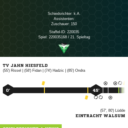
Schiedsrichter:

Assistenten:
Zuschauer:
150
Staffel-ID:
220035
Spiel:
220035168 / 21. Spieltag
TV JAHN HIESFELD
(55')

| (58')

| (74')

| (85')

0’
45’
(57', 80')

EINTRACHT WALSUM