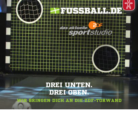
DREI UNTEN.
DREI OBEN.
WIR BRINGEN DICH AN DIE ZDF-TORWAND