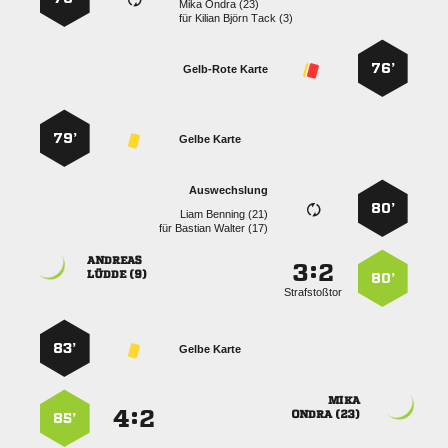
  
für
   
76’
Gelb-Rote Karte
79’
Gelbe Karte
Auswechslung
80’
  
für
  

:


 
80’
Strafstoßtor
83’
Gelbe Karte

:


 
85’