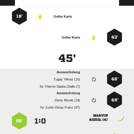
18’
Gelbe Karte
43’
Gelbe Karte
45'
Auswechslung
46’
  
für
   
Auswechslung
49’
  
für
   

:


 
55’