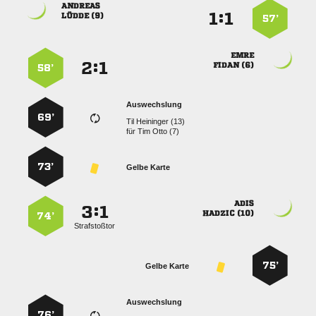

:


 
57’

:


 
58’
Auswechslung
69’
  
für
  
73’
Gelbe Karte

:


 
74’
Strafstoßtor
75’
Gelbe Karte
Auswechslung
76’