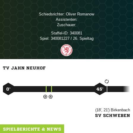
Schiedsrichter:
 
Assistenten:
Zuschauer:
Staffel-ID:
340081
Spiel:
340081227 / 26. Spieltag
TV JAHN NEUHOF
0’
45’
(18', 21')

SV SCHWEBEN
SPIELBERICHTE & NEWS