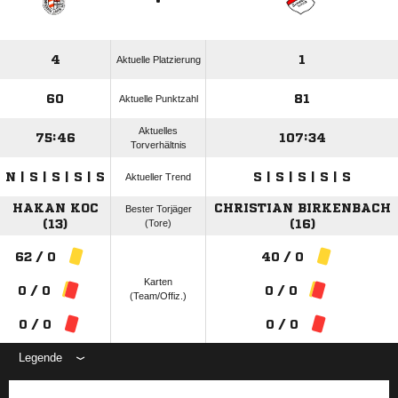
4
1
Aktuelle Platzierung
60
81
Aktuelle Punktzahl
Aktuelles
75:46
107:34
Torverhältnis
N | S | S | S | S
S | S | S | S | S
Aktueller Trend
HAKAN KOC
CHRISTIAN BIRKENBACH
Bester Torjäger
(13)
(Tore)
(16)
62 / 0
40 / 0
Karten
0 / 0
0 / 0
(Team/Offiz.)
0 / 0
0 / 0
Legende
ANZEIGE