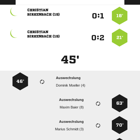

:


 
18’

:


 
21’
45'
Auswechslung
46’
  
Auswechslung
63’
  
Auswechslung
70’
  