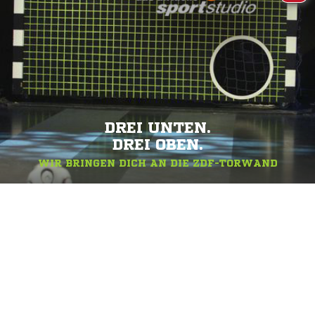
DREI UNTEN.
DREI OBEN.
WIR BRINGEN DICH AN DIE ZDF-TORWAND