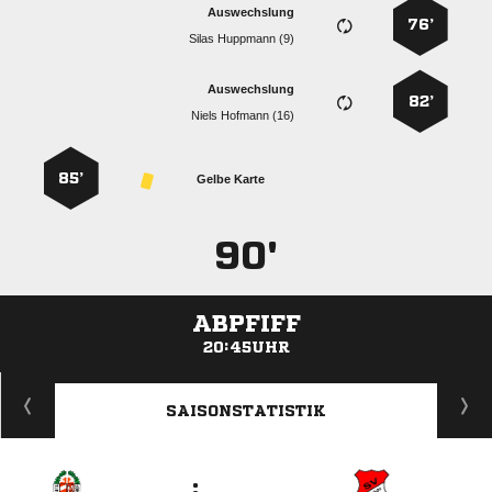
Auswechslung
76’
  
Auswechslung
82’
  
85’
Gelbe Karte
90'
ABPFIFF
20:45UHR
ANZEIGE
SAISONSTATISTIK
: