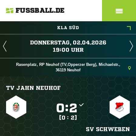
FUSSBALL.DE
KLA SÜD
 
 
Rasenplatz, RP Neuhof (TV,Opperzer Berg), Michaelstr.,
36119 Neuhof
TV JAHN NEUHOF

:

[0 : 2]
SV SCHWEBEN