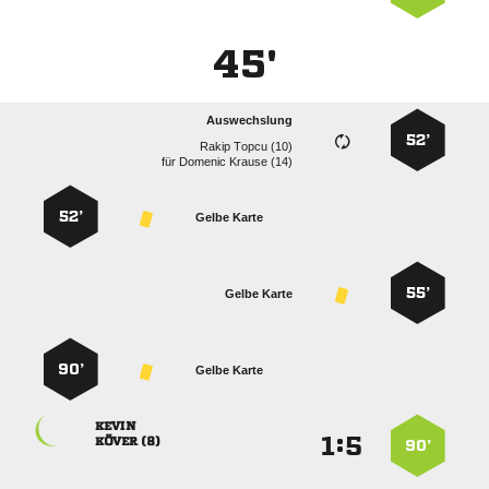
45'
Auswechslung
52’
  
für
  
52’
Gelbe Karte
55’
Gelbe Karte
90’
Gelbe Karte

:


 
90’