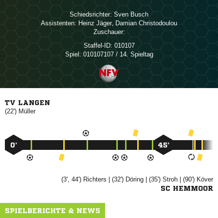
Schiedsrichter:
 
Assistenten:
 
,  
Zuschauer:
Staffel-ID:
010107
Spiel:
010107107 / 14. Spieltag
TV LANGEN
(22')

0’
45’
(3', 44')

| (32')

| (35')

| (90')

SC HEMMOOR
SPIELBERICHTE & NEWS