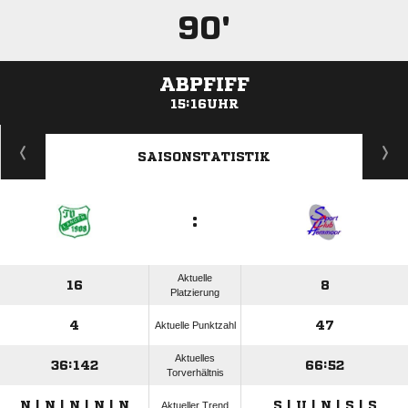
90'
ABPFIFF
15:16UHR
ANZEIGE
SAISONSTATISTIK
:
Aktuelle
16
8
Platzierung
4
47
Aktuelle Punktzahl
Aktuelles
36:142
66:52
Torverhältnis
N | N | N | N | N
S | U | N | S | S
Aktueller Trend