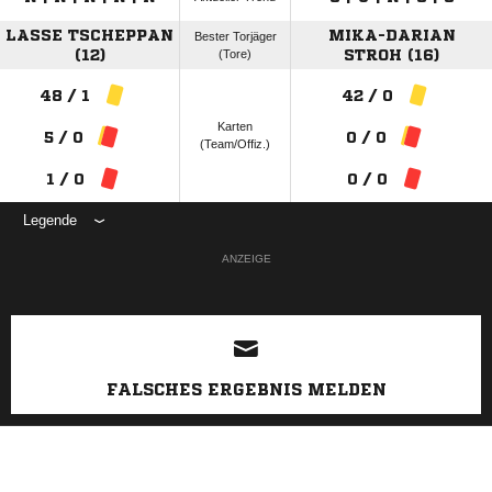
LASSE TSCHEPPAN
MIKA-DARIAN
Bester Torjäger
(12)
(Tore)
STROH (16)
48 / 1
42 / 0
Karten
5 / 0
0 / 0
(Team/Offiz.)
1 / 0
0 / 0
Legende
ANZEIGE
FALSCHES ERGEBNIS MELDEN