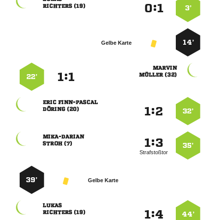
:


 
3’
14’
Gelbe Karte

:


 
22’
 
:


 
32’

:


 
35’
Strafstoßtor
39’
Gelbe Karte

:


 
44’