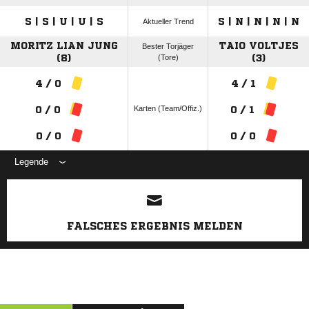
S | S | U | U | S
S | N | N | N | N
Aktueller Trend
MORITZ LIAN JUNG
TAIO VOLTJES
Bester Torjäger
(8)
(Tore)
(3)
4 / 0
4 / 1
Karten (Team/Offiz.)
0 / 0
0 / 1
0 / 0
0 / 0
Legende
ANZEIGE
FALSCHES ERGEBNIS MELDEN