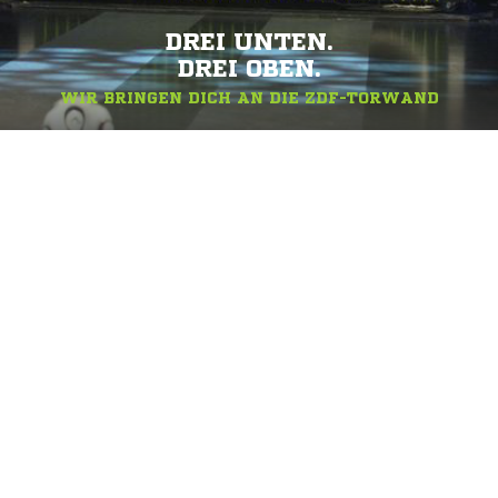
DREI UNTEN.
DREI OBEN.
WIR BRINGEN DICH AN DIE ZDF-TORWAND