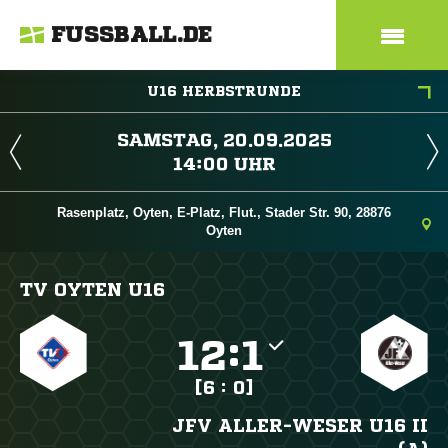
FUSSBALL.DE
U16 HERBSTRUNDE
 
 
Rasenplatz, Oyten, E-Platz, Flut., Stader Str. 90, 28876
Oyten
TV OYTEN U16

:

[6 : 0]
JFV ALLER-WESER U16 II