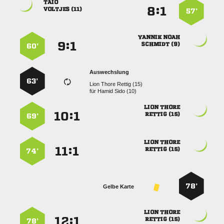

:


 
57’
 
:


 
60’
Auswechslung
63’
   
für
  
 
:


 
69’
 
:


 
74’
78’
Gelbe Karte
 
:


 
78’