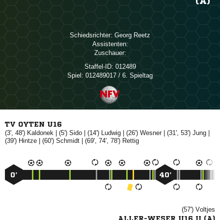
(A)
Schiedsrichter:
 
Assistenten:
Zuschauer:
Staffel-ID:
012489
Spiel:
012489017 / 6. Spieltag
TV OYTEN U16
(3', 48')

| (5')

| (14')

| (26')

| (31', 53')

|
(39')

| (60')

| (69', 74', 78')

0’
40’
(57')

ALLER-WESER U16 II (A)