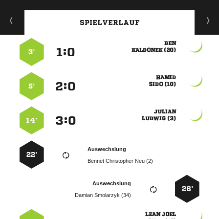
SPIELVERLAUF

:


 
3’

:


 
5’

:


 
14’
Auswechslung
22’
   
Auswechslung
26’
  
 