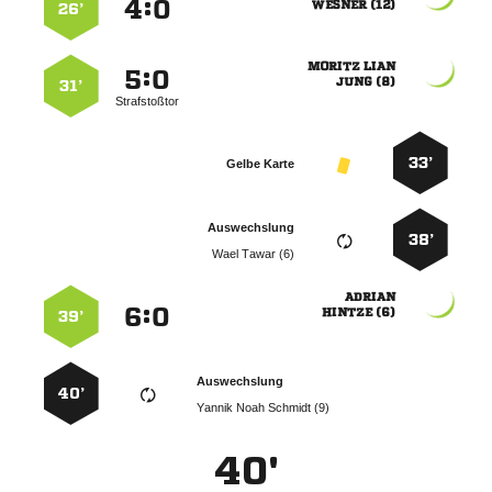
:


 
26’
 
:


 
31’
Strafstoßtor
33’
Gelbe Karte
Auswechslung
38’
  

:


 
39’
Auswechslung
40’
   
40'