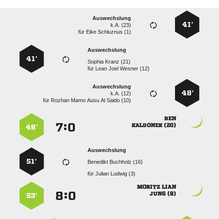
Auswechslung
41’
k.A. (23)
für
  
Auswechslung
41’
  
für
   
Auswechslung
48’
k.A. (12)
für
     

:


 
48’
Auswechslung
51’
  
für
  
 
:


 
53’