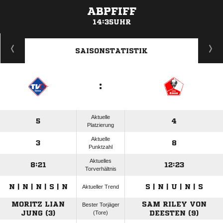
ABPFIFF
14:35UHR
ANZEIGE
SAISONSTATISTIK
:
Aktuelle
5
4
Platzierung
Aktuelle
3
8
Punktzahl
Aktuelles
8:21
12:23
Torverhältnis
N | N | N | S | N
S | N | U | N | S
Aktueller Trend
MORITZ LIAN
SAM RILEY VON
Bester Torjäger
JUNG (3)
(Tore)
DEESTEN (9)