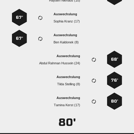
  
Auswechslung
67’
  
Auswechslung
67’
  
Auswechslung
68’
   
Auswechslung
76’
  
Auswechslung
80’
  
80'