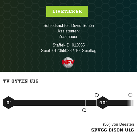
LIVETICKER
Schiedsrichter:
 
Assistenten:
Zuschauer:
Staffel-ID:
012055
Spiel:
012055028 / 10. Spieltag
TV OYTEN U16
0’
40’
(56')
 
SPVGG BISON U16