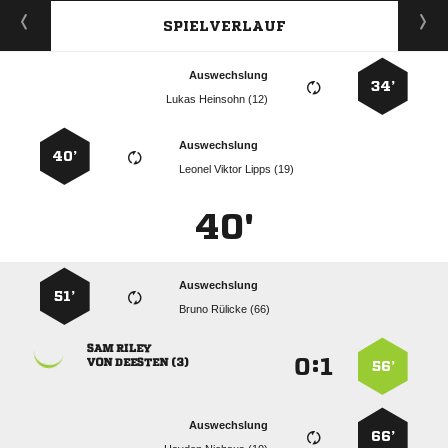
SPIELVERLAUF
Auswechslung
34’
  
Auswechslung
40’
   
40'
Auswechslung
51’
  
 
:


  
56’
Auswechslung
66’