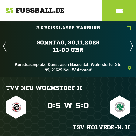
FUSSBALL.DE
2.KREISKLASSE HARBURG
 
 
Kunstrasenplatz, Kunstrasen Bassental, Wulmstorfer Str.
99, 21629 Neu Wulmstorf
TVV NEU WULMSTORF II

:

W

:

TSV HOLVEDE-H. II