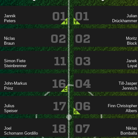
01
01




T
T
02
02




11
03
 



16
04




C
17
06

 


C
18
07


 
