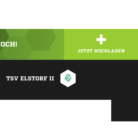
+
HOCH!
JETZT HOCHLADEN
TSV ELSTORF II