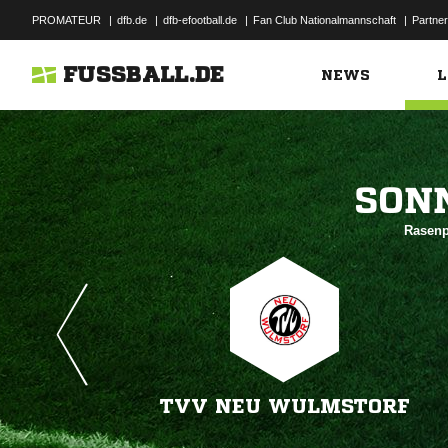
PROMATEUR
|
dfb.de
|
dfb-efootball.de
|
Fan Club Nationalmannschaft
|
Partner
FUSSBALL.DE
NEWS
L

Rasenp
TVV NEU WULMSTORF