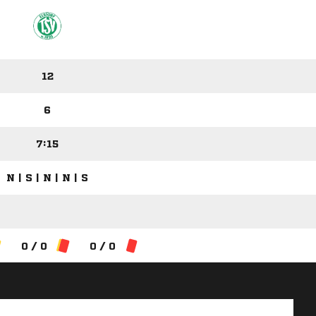
12
6
7:15
N | S | N | N | S
0 / 0
0 / 0