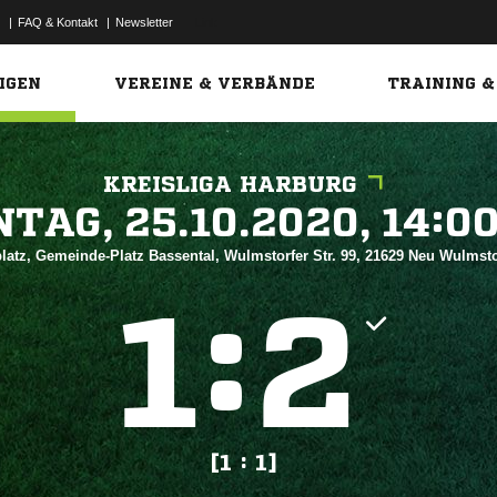
|
FAQ & Kontakt
|
Newsletter
Link
IGEN
VEREINE & VERBÄNDE
TRAINING &
KREISLIGA HARBURG
 


latz, Gemeinde-Platz Bassental, Wulmstorfer Str. 99, 21629 Neu Wulmst
:


[1 : 1]