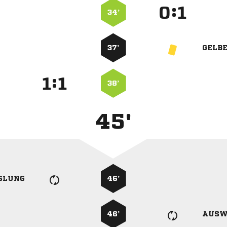
:


34’
37’
GELB
:


38’
45'
SLUNG
46’
46’
AUSW