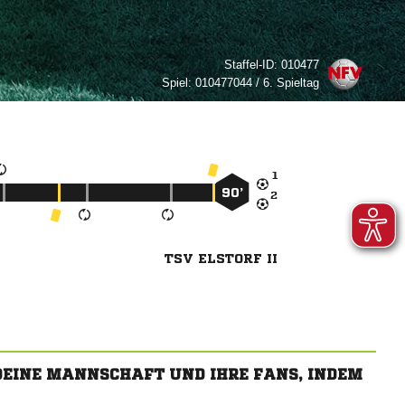
Staffel-ID:
010477
Spiel:
010477044 / 6. Spieltag

90’

TSV ELSTORF II
 DEINE MANNSCHAFT UND IHRE FANS, INDEM