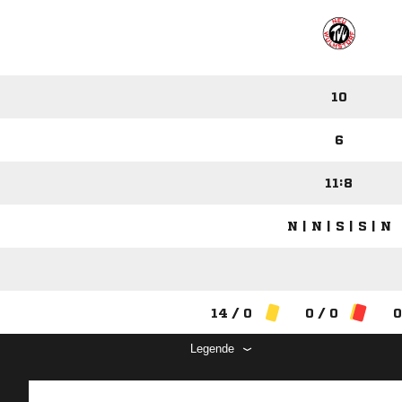
10
6
11:8
N | N | S | S | N
14 / 0
0 / 0
0
Legende