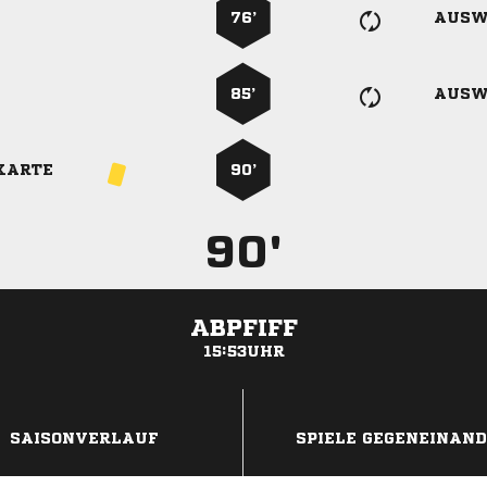
76’
AUSW
85’
AUSW
KARTE
90’
90'
ABPFIFF
15:53UHR
ANZEIGE
SAISONVERLAUF
SPIELE GEGENEINAN