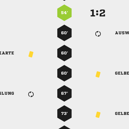
:


54’
60’
AUSW
KARTE
60’
60’
GELB
SLUNG
67’
73’
GELB