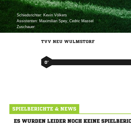
Schiedsrichter:
 
Assistenten:
 
,  
Zuschauer:
TVV NEU WULMSTORF
0’
SPIELBERICHTE & NEWS
ES WURDEN LEIDER NOCH KEINE SPIELBERI