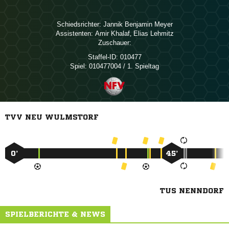
Schiedsrichter:
  
Assistenten:
 
,  
Zuschauer:
Staffel-ID:
010477
Spiel:
010477004 / 1. Spieltag
TVV NEU WULMSTORF
0’
45’
TUS NENNDORF
SPIELBERICHTE & NEWS