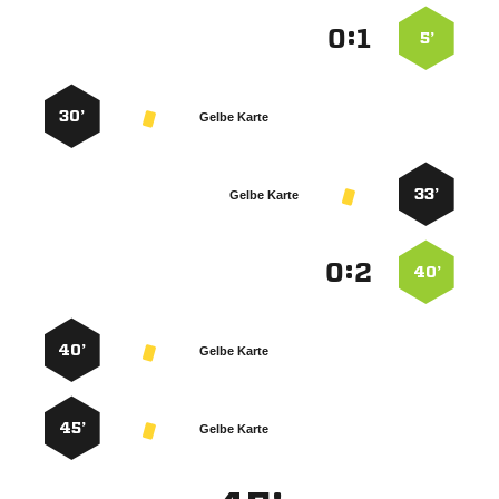
:


5’
30’
Gelbe Karte
33’
Gelbe Karte
:


40’
40’
Gelbe Karte
45’
Gelbe Karte