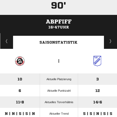
90'
ABPFIFF
16:47UHR
ANZEIGE
SAISONSTATISTIK
:
10
3
Aktuelle Platzierung
6
12
Aktuelle Punktzahl
11:8
14:6
Aktuelles Torverhältnis
N | N | S | S | N
S | S | N | S | S
Aktueller Trend