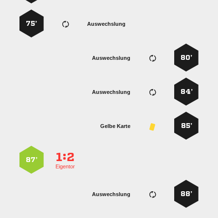
75’
Auswechslung
80’
Auswechslung
84’
Auswechslung
85’
Gelbe Karte
:


87’
Eigentor
88’
Auswechslung