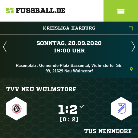
FUSSBALL.DE
KREISLIGA HARBURG
 
 
Rasenplatz, Gemeinde-Platz Bassental, Wulmstorfer Str.
99, 21629 Neu Wulmstorf
TVV NEU WULMSTORF

:

[0 : 2]
TUS NENNDORF