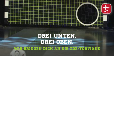
DREI UNTEN.
DREI OBEN.
WIR BRINGEN DICH AN DIE ZDF-TORWAND