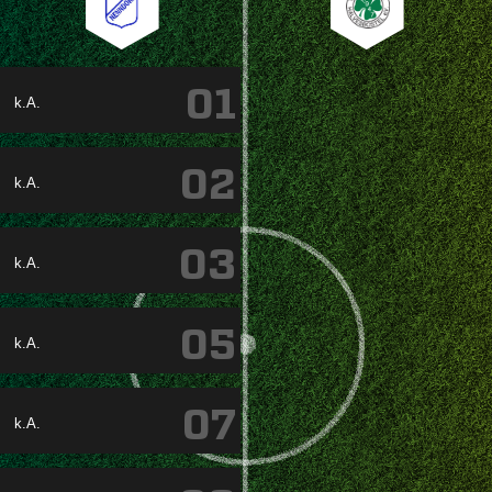
01
k.A.
02
k.A.
03
k.A.
05
k.A.
07
k.A.