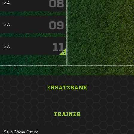
08
k.A.
09
k.A.
11
k.A.
C
ERSATZBANK
&nbsp;
TRAINER
  