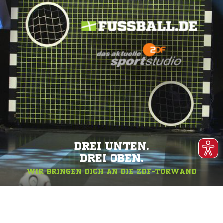
DREI UNTEN.
DREI OBEN.
WIR BRINGEN DICH AN DIE ZDF-TORWAND