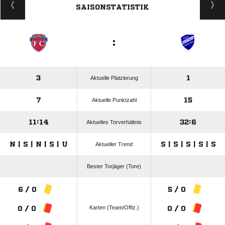
SAISONSTATISTIK
:
3
1
Aktuelle Platzierung
7
15
Aktuelle Punktzahl
11:14
32:6
Aktuelles Torverhältnis
N | S | N | S | U
S | S | S | S | S
Aktueller Trend
Bester Torjäger (Tore)
6 / 0
5 / 0
Karten (Team/Offiz.)
0 / 0
0 / 0