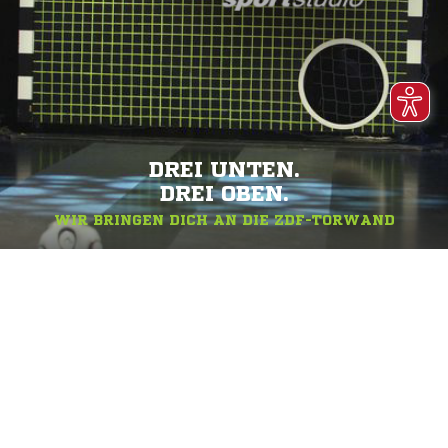
DREI UNTEN.
DREI OBEN.
WIR BRINGEN DICH AN DIE ZDF-TORWAND