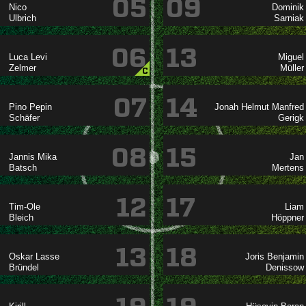
05
09




06
13
 



C
07
14
 
  


08
15
 



12
17




13
18
 
 

