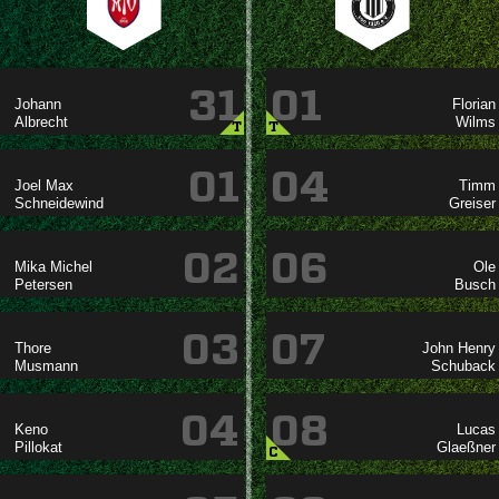
31
01




T
T
01
04
 



02
06
 



03
07

 


04
08




C