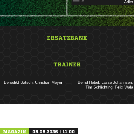

ERSATZBANK
&nbsp;
TRAINER
   
   
   
ANZEIGE
MAGAZIN
08.08.2026 | 11:00