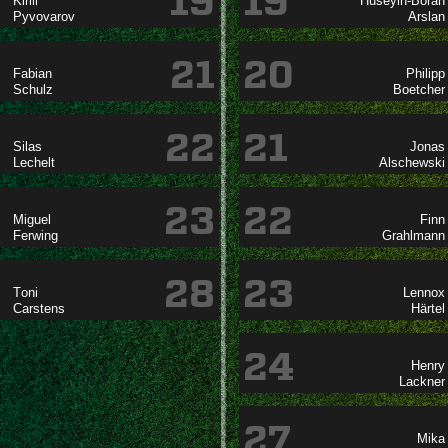
19
19




21
20




22
21




23
22




28
23




24


27
