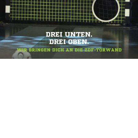
DREI UNTEN.
DREI OBEN.
WIR BRINGEN DICH AN DIE ZDF-TORWAND