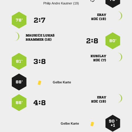
   

:


 
78’
 
:


 
80’

:


 
81’
88’
Gelbe Karte

:


 
88’
90 ’
Gelbe Karte
+1