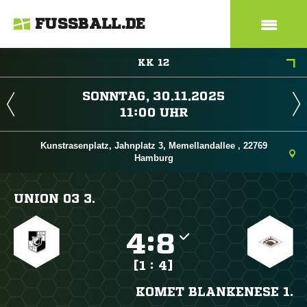
FUSSBALL.DE
KK 12
 
 
Kunstrasenplatz, Jahnplatz 3, Memellandallee , 22769
Hamburg
UNION 03 3.

:

[1 : 4]
KOMET BLANKENESE 1.