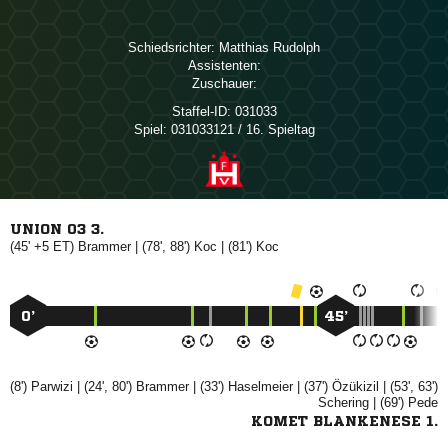
Schiedsrichter:
 
Assistenten:
Zuschauer:
Staffel-ID:
031033
Spiel:
031033121 / 16. Spieltag
UNION 03 3.
(45' +5 ET)

| (78', 88')

| (81')

0’
45’
(8')

| (24', 80')

| (33')

| (37')

| (53', 63')

| (69')

KOMET BLANKENESE 1.