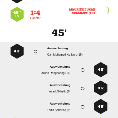
 
:


45 ’
 
+5
Eigentor
45'
Auswechslung
46’
   
Auswechslung
46’
  
Auswechslung
46’
  
Auswechslung
46’
  