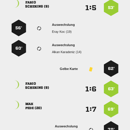

:


 
53’
Auswechslung
56’
  
Auswechslung
60’
  
62’
Gelbe Karte

:


 
63’

:


 
69’
Auswechslung
70’