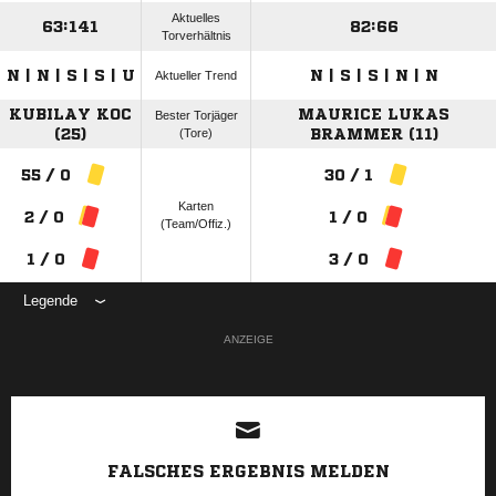
Aktuelles
63:141
82:66
Torverhältnis
N | N | S | S | U
N | S | S | N | N
Aktueller Trend
KUBILAY KOC
MAURICE LUKAS
Bester Torjäger
(25)
(Tore)
BRAMMER (11)
55 / 0
30 / 1
Karten
2 / 0
1 / 0
(Team/Offiz.)
1 / 0
3 / 0
Legende
ANZEIGE
FALSCHES ERGEBNIS MELDEN