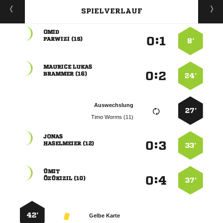
SPIELVERLAUF

:


 
8’
 
:


 
24’
Auswechslung
27’
  

:


 
33’

:


 
37’
42’
Gelbe Karte