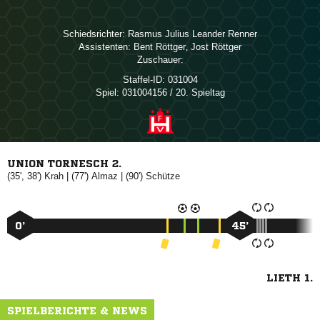
Schiedsrichter:
   
Assistenten:
 
,  
Zuschauer:
Staffel-ID:
031004
Spiel:
031004156 / 20. Spieltag
UNION TORNESCH 2.
(35', 38')

| (77')

| (90')

0’
45’
LIETH 1.
SPIELBERICHTE & NEWS