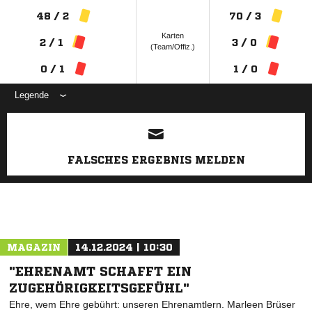
48 / 2
70 / 3
Karten
2 / 1
3 / 0
(Team/Offiz.)
0 / 1
1 / 0
Legende
ANZEIGE
FALSCHES ERGEBNIS MELDEN
MAGAZIN
14.12.2024 | 10:30
"EHRENAMT SCHAFFT EIN
ZUGEHÖRIGKEITSGEFÜHL"
Ehre, wem Ehre gebührt: unseren Ehrenamtlern. Marleen Brüser